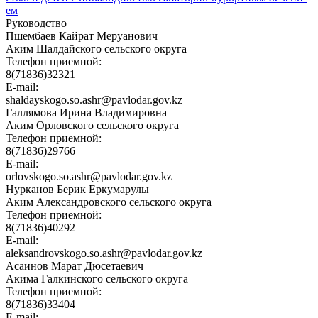
ем
Руководство
Пшембаев Кайрат Меруанович
Аким Шалдайского сельского округа
Телефон приемной:
8(71836)32321
E-mail:
shaldayskogo.so.ashr@pavlodar.gov.kz
Галлямова Ирина Владимировна
Аким Орловского сельского округа
Телефон приемной:
8(71836)29766
E-mail:
orlovskogo.so.ashr@pavlodar.gov.kz
Нурканов Берик Еркумарулы
Аким Александровского сельского округа
Телефон приемной:
8(71836)40292
E-mail:
aleksandrovskogo.so.ashr@pavlodar.gov.kz
Асаинов Марат Дюсетаевич
Акима Галкинского сельского округа
Телефон приемной:
8(71836)33404
E-mail: