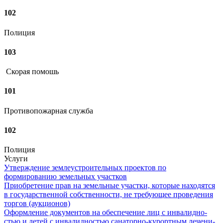
102
Полиция
103
Скорая помошь
101
Противопожарная служба
102
Полиция
Услуги
Утверждение землеустроительных проектов по
формированию земельных участков
Приобретение прав на земельные участки, которые находятся
в государственной собственности, не требующее проведения
торгов (аукционов)
Оформление документов на обес­пе­че­ние лиц с ин­ва­лид­но­
стью и де­тей с ин­ва­лид­но­стью са­на­тор­но-ку­рорт­ным ле­че­ни­