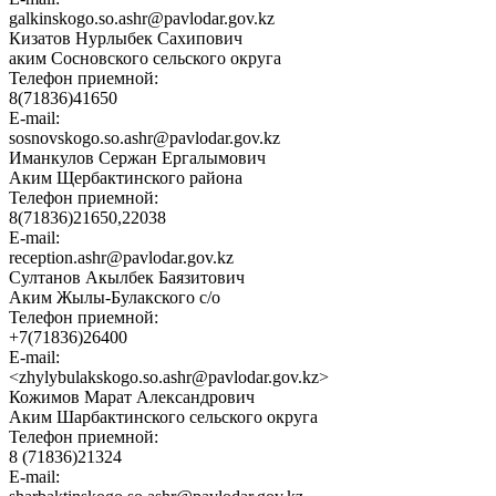
galkinskogo.so.ashr@pavlodar.gov.kz
Кизатов Нурлыбек Сахипович
аким Сосновского сельского округа
Телефон приемной:
8(71836)41650
E-mail:
sosnovskogo.so.ashr@pavlodar.gov.kz
Иманкулов Сержан Ергалымович
Аким Щербактинского района
Телефон приемной:
8(71836)21650,22038
E-mail:
reception.ashr@pavlodar.gov.kz
Султанов Акылбек Баязитович
Аким Жылы-Булакского с/о
Телефон приемной:
+7(71836)26400
E-mail:
<zhylybulakskogo.so.ashr@pavlodar.gov.kz>
Кожимов Марат Александрович
Аким Шарбактинского сельского округа
Телефон приемной:
8 (71836)21324
E-mail: