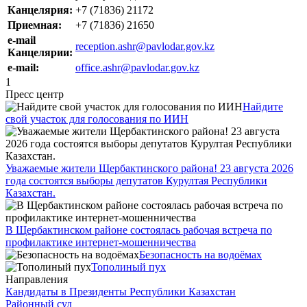
Канцелярия:
+7 (71836) 21172
Приемная:
+7 (71836) 21650
e-mail
reception.ashr@pavlodar.gov.kz
Канцелярии:
e-mail:
office.ashr@pavlodar.gov.kz
1
Пресс центр
Найдите
свой участок для голосования по ИИН
Уважаемые жители Щербактинского района! 23 августа 2026
года состоятся выборы депутатов Курултая Республики
Казахстан.
В Щербактинском районе состоялась рабочая встреча по
профилактике интернет-мошенничества
Безопасность на водоёмах
Тополиный пух
Направления
Кандидаты в Президенты Республики Казахстан
Районный суд