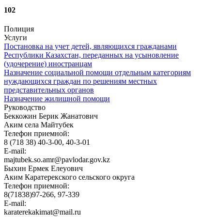
102
Полиция
Услуги
Постановка на учет детей, являющихся гражданами
Республики Казахстан, переданных на усыновление
(удочерение) иностранцам
Назначение социальной помощи отдельным категориям
нуждающихся граждан по решениям местных
представительных органов
Назначение жилищной помощи
Руководство
Беккожин Берик Жанатович
Аким села Майтубек
Телефон приемной:
8 (718 38) 40-3-00, 40-3-01
E-mail:
majtubek.so.amr@pavlodar.gov.kz
Быхин Ермек Елеуович
Аким Каратерекского сельского округа
Телефон приемной:
8(71838)97-266, 97-339
E-mail:
karaterekakimat@mail.ru