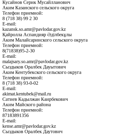
Кусайнов Серик Мусайлланович
Аким Казанского сельского округа
Телефон приемной:
8 (718 38) 99 2 30
E-mail:
kazansk.so.amr@pavlodar.gov.kz
Қайролла Аспандияр Әділбекұлы
Аким Малайсаринского сельского округа
Телефон приемной:
8(71838)95-2-30
E-mail:
malajsary.so.amr@pavlodar.gov.kz
Сыздыков Оралбек Дауытович
Аким Кентубекского сельского округа
Телефон приемной:
8 (718 38) 93-0-02
E-mail:
akimat.kentubek@mail.ru
Сатиев Кадылжан Каирбекович
Аким Майского района
Телефон приемной:
87183891356
E-mail:
kense.amr@pavlodar.gov.kz
Сыздыков Оралбек Даутович