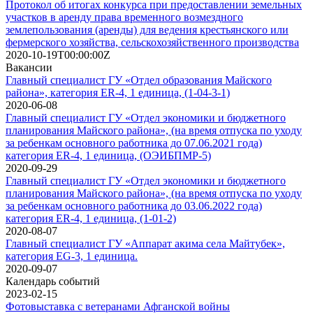
Протокол об итогах конкурса при предоставлении земельных
участков в аренду права временного возмездного
землепользования (аренды) для ведения крестьянского или
фермерского хозяйства, сельскохозяйственного производства
2020-10-19T00:00:00Z
Вакансии
Главный специалист ГУ «Отдел образования Майского
района», категория ER-4, 1 единица, (1-04-3-1)
2020-06-08
Главный специалист ГУ «Отдел экономики и бюджетного
планирования Майского района», (на время отпуска по уходу
за ребенкам основного работника до 07.06.2021 года)
категория ER-4, 1 единица, (ОЭИБПМР-5)
2020-09-29
Главный специалист ГУ «Отдел экономики и бюджетного
планирования Майского района», (на время отпуска по уходу
за ребенкам основного работника до 03.06.2022 года)
категория ER-4, 1 единица, (1-01-2)
2020-08-07
Главный специалист ГУ «Аппарат акима села Майтубек»,
категория EG-3, 1 единица.
2020-09-07
Календарь событий
2023-02-15
Фотовыставка с ветеранами Афганской войны