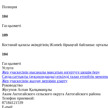
Полиция
104
Газ қызметі
109
Костанай қаласы әкімдігінің iKomek бірыңғай байланыс ортал
104
Газ қызметі
Услуги
Жер учаскесінің нысаналы мақсатын өзгертуге шешім беру
Сауда-саттықты (аукциондарды) өткізуді талап етпейтін мемлек
Жер учаскесінің жалдау мерзімін ұзарту
Руководство
Жусупов Аспан Қалқаманұлы
Аким Актогайского сельского округа Актогайского района
Телефон приемной:
87184121539
E-mail: