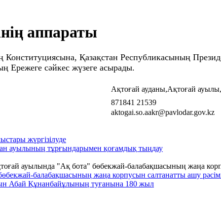
інің аппараты
 Конституциясына, Қазақстан Республикасының Президен
ың Ережеге сәйкес жүзеге асырады.
Ақтоғай ауданы,Ақтоғай ауылы, 
871841 21539
aktogai.so.aakr@pavlodar.gov.kz
ыстары жүргізілуде
ан ауылының тұрғындарымен қоғамдық тыңдау
бөбекжай-балабақшасының жаңа корпусын салтанатты ашу рәсімі
ын Абай Құнанбайұлының туғанына 180 жыл