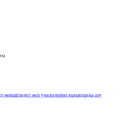
ығы
ет меншігіндегі жер учаскелеріне құқықтарды алу