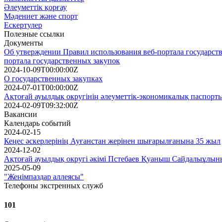
Әлеуметтік қорғау
Мәдениет және спорт
Ескертулер
Полезные ссылки
Документы
Об утверждении Правил использования веб-портала государств
портала государственных закупок
2024-10-09T00:00:00Z
О государственных закупках
2024-07-01T00:00:00Z
Ақтоғай ауылдық округінің әлеуметтік-экономикалық паспорт
2024-02-09T09:32:00Z
Вакансии
Календарь событий
2024-02-15
Кеңес әскерлерінің Ауғанстан жерінен шығарылғанына 35 жыл
2024-12-02
Ақтоғай ауылдық округі әкімі Пстебаев Қуаныш Сайдалыұлының
2025-05-09
"Жеңімпаздар аллеясы"
Телефоны экстренных служб
101