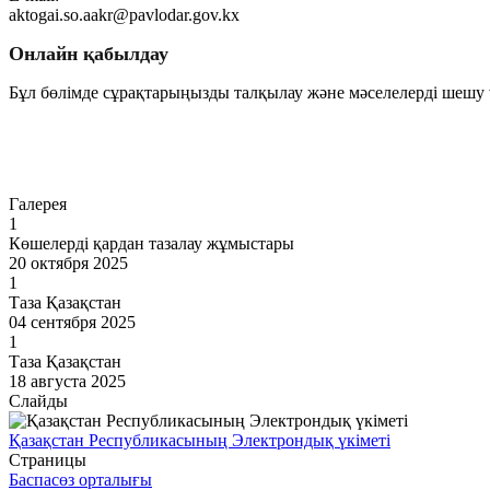
aktogai.so.aakr@pavlodar.gov.kx
Онлайн қабылдау
Бұл бөлімде сұрақтарыңызды талқылау және мәселелерді шешу ү
Өту
Галерея
1
Көшелерді қардан тазалау жұмыстары
20 октября 2025
1
Таза Қазақстан
04 сентября 2025
1
Таза Қазақстан
18 августа 2025
Слайды
Қазақстан Республикасының Электрондық үкіметі
Страницы
Баспасөз орталығы