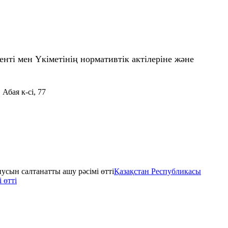
ті мен Үкіметінің нормативтік актілеріне және
Абая к-сі, 77
Қазақстан Республикасы
 өтті