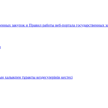
енных закупок и Правил работы веб-портала государственных за
ы
 халықпен тұрақты кездесулерінің кестесі