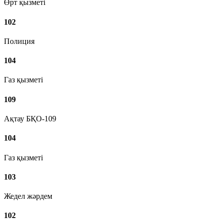
Өрт қызметі
102
Полиция
104
Газ қызметі
109
Ақтау БҚО-109
104
Газ қызметі
103
Жедел жәрдем
102