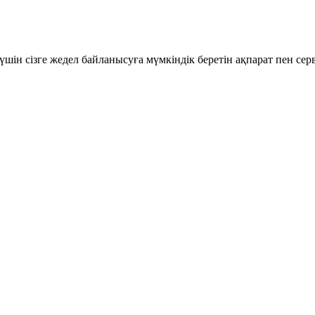
шін сізге жедел байланысуға мүмкіндік беретін ақпарат пен се