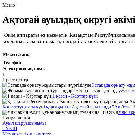
Меню
Ақтоғай ауылдық округі әкім
Әкім аппараты өз қызметін Қазақстан Республикасының
қолданыстағы заңнамаға, сондай-ақ мемлекеттік органн
Мекен жайы
Телефон
Электрондық почта
1
Пресс центр
Эстакада орнату жұм
Жолам
1 қазан - Қарттар күні
Конституциясы күні қарсаңында Ақтоғай ауылында "Ақ бота" 
Ұлы ақ
Направления
Ауыл шаруашылығы
ТҮКШ
Мемлекеттік қызметтер