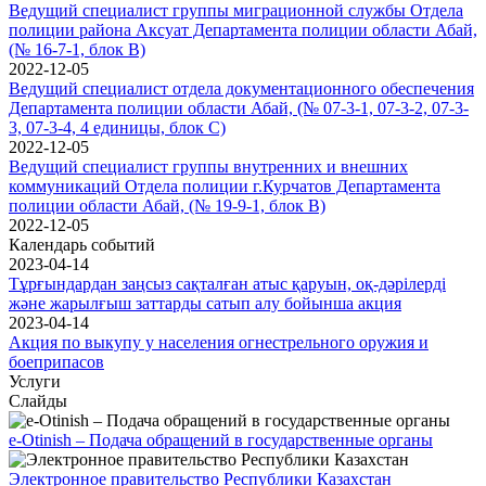
Ведущий специалист группы миграционной службы Отдела
полиции района Аксуат Департамента полиции области Абай,
(№ 16-7-1, блок В)
2022-12-05
Ведущий специалист отдела документационного обеспечения
Департамента полиции области Абай, (№ 07-3-1, 07-3-2, 07-3-
3, 07-3-4, 4 единицы, блок С)
2022-12-05
Ведущий специалист группы внутренних и внешних
коммуникаций Отдела полиции г.Курчатов Департамента
полиции области Абай, (№ 19-9-1, блок В)
2022-12-05
Календарь событий
2023-04-14
Тұрғындардан заңсыз сақталған атыс қаруын, оқ-дәрілерді
және жарылғыш заттарды сатып алу бойынша акция
2023-04-14
Акция по выкупу у населения огнестрельного оружия и
боеприпасов
Услуги
Слайды
e-Otinish – Подача обращений в государственные органы
Электронное правительство Республики Казахстан