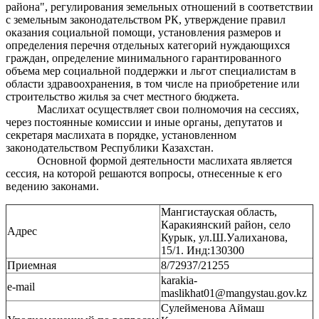
района", регулирования земельных отношений в соответствии
с земельным законодательством РК, утверждение правил
оказания социальной помощи, установления размеров и
определения перечня отдельных категорий нуждающихся
граждан, определение минимального гарантированного
объема мер социальной поддержки и льгот специалистам в
области здравоохранения, в том числе на приобретение или
строительство жилья за счет местного бюджета.
Маслихат осуществляет свои полномочия на сессиях,
через постоянные комиссии и иные органы, депутатов и
секретаря маслихата в порядке, установленном
законодательством Республики Казахстан.
Основной формой деятельности маслихата является
сессия, на которой решаются вопросы, отнесенные к его
ведению законами.
Мангистауская область,
Каракиянский район, село
Адрес
Курык, ул.Ш.Уалиханова,
15/1. Инд:130300
Приемная
8/72937/21255
karakia-
e-mail
maslikhat01@mangystau.gov.kz
Сулейменова Аймаш