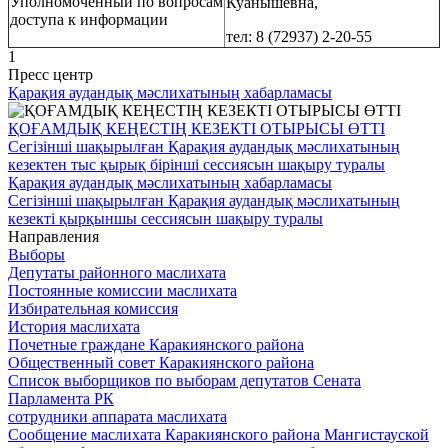
Уполномоченный по вопросам
Куанышевна,
доступа к информации
тел: 8 (72937) 2-20-55
1
Пресс центр
Қарақия аудандық мәслихатының хабарламасы
ҚОҒАМДЫҚ КЕҢЕСТІҢ КЕЗЕКТІ ОТЫРЫСЫ ӨТТІ
Сегізінші шақырылған Қарақия аудандық мәслихатының
кезектен тыс қырық бірінші сессиясын шақыру туралы
Қарақия аудандық мәслихатының хабарламасы
Сегізінші шақырылған Қарақия аудандық мәслихатының
кезекті қырқыншы сессиясын шақыру туралы
Направления
Выборы
Депутаты районного маслихата
Постоянные комиссии маслихата
Избирательная комиссия
История маслихата
Почетные граждане Каракиянского района
Общественный совет Каракиянского района
Список выборщиков по выборам депутатов Сената
Парламента РК
сотрудники аппарата маслихата
Сообщение маслихата Каракиянского района Мангистауской