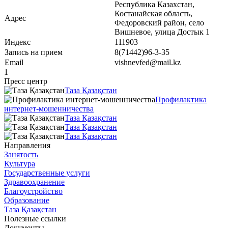
Рeспублика Казахстан,
Костанайская область,
Адрес
Федоровский район, село
Вишневое, улица Достык 1
Индекс
111903
Запись на прием
8(71442)96-3-35
Email
vishnevfed@mail.kz
1
Пресс центр
Таза Қазақстан
Профилактика
интернет-мошенничества
Таза Қазақстан
Таза Қазақстан
Таза Қазақстан
Направления
Занятость
Культура
Государственные услуги
Здравоохранение
Благоустройство
Образование
Таза Қазақстан
Полезные ссылки
Документы