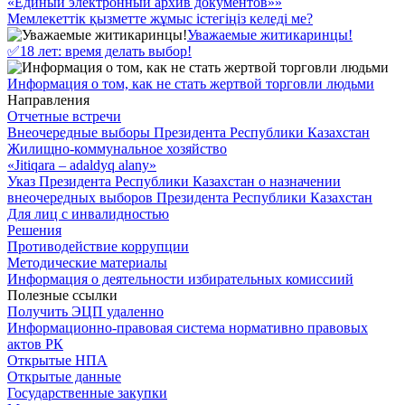
«Единый электронный архив документов»»
Мемлекеттік қызметте жұмыс істегіңіз келеді ме?
Уважаемые житикаринцы!
✅18 лет: время делать выбор!
Информация о том, как не стать жертвой торговли людьми
Направления
Отчетные встречи
Внеочередные выборы Президента Республики Казахстан
Жилищно-коммунальное хозяйство
«Jitiqara – adaldyq alany»
Указ Президента Республики Казахстан о назначении
внеочередных выборов Президента Республики Казахстан
Для лиц с инвалидностью
Решения
Противодействие коррупции
Методические материалы
Информация о деятельности избирательных комиссиий
Полезные ссылки
Получить ЭЦП удаленно
Информационно-правовая система нормативно правовых
актов РК
Открытые НПА
Открытые данные
Государственные закупки