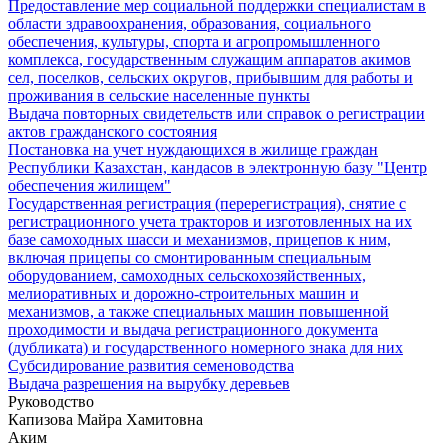
Предоставление мер социальной поддержки специалистам в
области здравоохранения, образования, социального
обеспечения, культуры, спорта и агропромышленного
комплекса, государственным служащим аппаратов акимов
сел, поселков, сельских округов, прибывшим для работы и
проживания в сельские населенные пункты
Выдача повторных свидетельств или справок о регистрации
актов гражданского состояния
Постановка на учет нуждающихся в жилище граждан
Республики Казахстан, кандасов в электронную базу "Центр
обеспечения жилищем"
Государственная регистрация (перерегистрация), снятие с
регистрационного учета тракторов и изготовленных на их
базе самоходных шасси и механизмов, прицепов к ним,
включая прицепы со смонтированным специальным
оборудованием, самоходных сельскохозяйственных,
мелиоративных и дорожно-строительных машин и
механизмов, а также специальных машин повышенной
проходимости и выдача регистрационного документа
(дубликата) и государственного номерного знака для них
Субсидирование развития семеноводства
Выдача разрешения на вырубку деревьев
Руководство
Капизова Майра Хамитовна
Аким