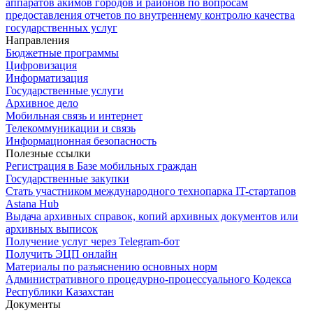
аппаратов акимов городов и районов по вопросам
предоставления отчетов по внутреннему контролю качества
государственных услуг
Направления
Бюджетные программы
Цифровизация
Информатизация
Государственные услуги
Архивное дело
Мобильная связь и интернет
Телекоммуникации и связь
Информационная безопасность
Полезные ссылки
Регистрация в Базе мобильных граждан
Государственные закупки
Стать участником международного технопарка IT-стартапов
Astana Hub
Выдача архивных справок, копий архивных документов или
архивных выписок
Получение услуг через Telegram-бот
Получить ЭЦП онлайн
Материалы по разъяснению основных норм
Административного процедурно-процессуального Кодекса
Республики Казахстан
Документы