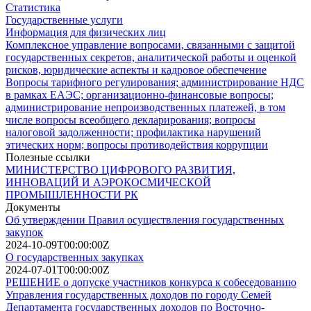
Статистика
Государственные услуги
Информация для физических лиц
Комплексное управление вопросами, связанными с защитой
государственных секретов, аналитической работы и оценкой
рисков, юридические аспекты и кадровое обеспечение
Вопросы тарифного регулирования; администрирование НДС
в рамках ЕАЭС; организационно-финансовые вопросы;
администрирование непроизводственных платежей, в том
числе вопросы всеобщего декларирования; вопросы
налоговой задолженности; профилактика нарушений
этических норм; вопросы противодействия коррупции
Полезные ссылки
МИНИСТЕРСТВО ЦИФРОВОГО РАЗВИТИЯ,
ИННОВАЦИЙ И АЭРОКОСМИЧЕСКОЙ
ПРОМЫШЛЕННОСТИ РК
Документы
Об утверждении Правил осуществления государственных
закупок
2024-10-09T00:00:00Z
О государственных закупках
2024-07-01T00:00:00Z
РЕШЕНИЕ о допуске участников конкурса к собеседованию
Управления государственных доходов по городу Семей
Департамента государственных доходов по Восточно-