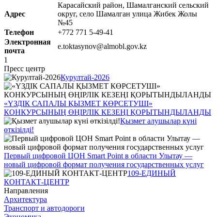
Карасайский район, Шамалганский сельский
Адрес
округ, село Шамалган улица Жибек Жолы
№45
Телефон
+772 771 5-49-41
Электронная
e.toktasynov@almobl.gov.kz
почта
1
Пресс центр
Курултай-2026
«ҮЗДІК САПАЛЫ ҚЫЗМЕТ КӨРСЕТУШІ»
КОНКУРСЫНЫҢ ӨҢІРЛІК КЕЗЕҢІ ҚОРЫТЫНДЫЛАНДЫ
Қызмет алушылар күні
өткізілді!
Первый цифровой ЦОН Smart Point в области Улытау —
новый цифровой формат получения государственных услуг
109-ЕДИНЫЙ
КОНТАКТ-ЦЕНТР
Направления
Архитектура
Транспорт и автодороги
Экономика