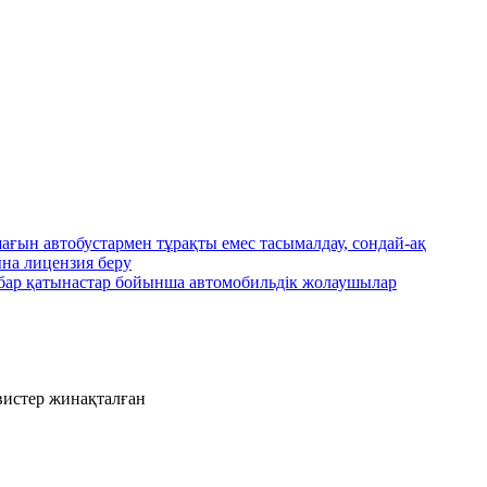
ағын автобустармен тұрақты емес тасымалдау, сондай-ақ
на лицензия беру
ы бар қатынастар бойынша автомобильдік жолаушылар
рвистер жинақталған