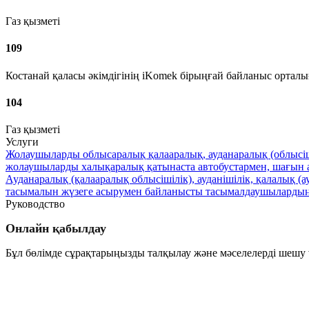
Газ қызметі
109
Костанай қаласы әкімдігінің iKomek бірыңғай байланыс ортал
104
Газ қызметі
Услуги
Жолаушыларды облысаралық қалааралық, ауданаралық (облысіші
жолаушыларды халықаралық қатынаста автобустармен, шағын а
Ауданаралық (қалааралық облысішілік), ауданішілік, қалалық
тасымалын жүзеге асырумен байланысты тасымалдаушыларды
Руководство
Онлайн қабылдау
Бұл бөлімде сұрақтарыңызды талқылау және мәселелерді шешу ү
Өту