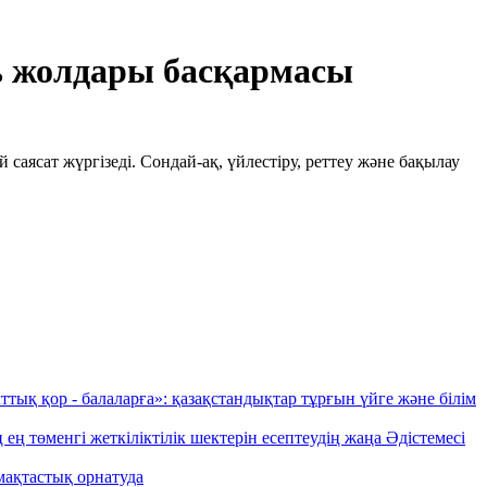
ь жолдары басқармасы
саясат жүргізеді. Сондай-ақ, үйлестіру, реттеу және бақылау
ттық қор - балаларға»: қазақстандықтар тұрғын үйге және білім
ң төменгі жеткіліктілік шектерін есептеудің жаңа Әдістемесі
мақтастық орнатуда