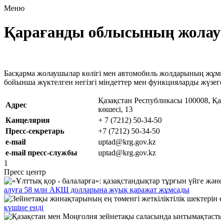
Меню
Қарағанды облысының жолауш
Басқарма жолаушылар көлігі мен автомобиль жолдарының жұмыс і
бойынша жүктелген негізгі міндеттер мен функцияларды жүзег
Қазақстан Республикасы 100008, Қ
Адрес
көшесі, 13
Канцелярия
+ 7 (7212) 50-34-50
Пресс-секретарь
+7 (7212) 50-34-50
e-mail
uptad@krg.gov.kz
e-mail пресс-службы
uptad@krg.gov.kz
1
Пресс центр
алуға 58 млн АҚШ долларына жуық қаражат жұмсады
күшіне енді