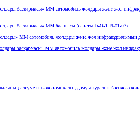
лдары басқармасы» ММ автомобиль жолдары және жол инфрақұры
жолдары басқармасы» ММ басшысы (санаты D-O-1, №01-07)
олдары» ММ автомобиль жолдары және жол инфрақұрылымын дам
олдары басқармасы" ММ автомобиль жолдары және жол инфрақұ
ысының әлеуметтік-экономикалық дамуы туралы» баспасөз кон