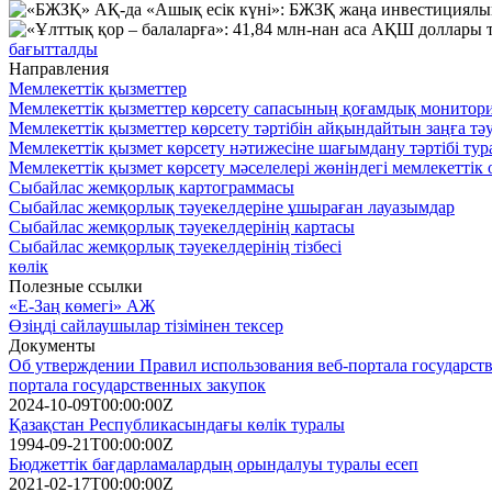
бағытталды
Направления
Мемлекеттік қызметтер
Мемлекеттік қызметтер көрсету сапасының қоғамдық монитори
Мемлекеттік қызметтер көрсету тәртібін айқындайтын заңға тә
Мемлекеттік қызмет көрсету нәтижесіне шағымдану тәртібі тур
Мемлекеттік қызмет көрсету мәселелері жөніндегі мемлекетті
Сыбайлас жемқорлық картограммасы
Сыбайлас жемқорлық тәуекелдеріне ұшыраған лауазымдар
Сыбайлас жемқорлық тәуекелдерінің картасы
Сыбайлас жемқорлық тәуекелдерінің тізбесі
көлік
Полезные ссылки
«Е-Заң көмегі» АЖ
Өзіңді сайлаушылар тізімінен тексер
Документы
Об утверждении Правил использования веб-портала государств
портала государственных закупок
2024-10-09T00:00:00Z
Қазақстан Республикасындағы көлiк туралы
1994-09-21T00:00:00Z
Бюджеттік бағдарламалардың орындалуы туралы есеп
2021-02-17T00:00:00Z