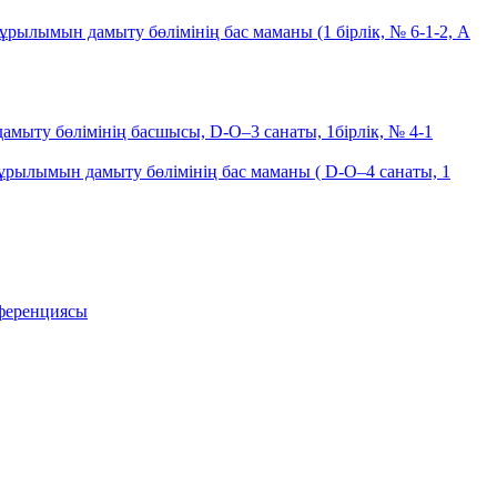
лымын дамыту бөлімінің бас маманы (1 бірлік, № 6-1-2, А
ыту бөлімінің басшысы, D-O–3 санаты, 1бірлік, № 4-1
рылымын дамыту бөлімінің бас маманы ( D-O–4 санаты, 1
ференциясы