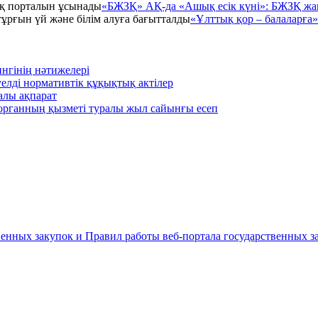
«БЖЗҚ» АҚ-да «Ашық есік күні»: БЖЗҚ жа
«Ұлттық қор – балаларға»
нгінің нәтижелері
уелді нормативтік құқықтық актілер
алы ақпарат
к органның қызметі туралы жыл сайынғы есеп
енных закупок и Правил работы веб-портала государственных за