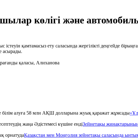
ылар көлігі және автомобил
стеуін қамтамасыз ету саласында жергілікті деңгейде бірыңғай 
е асырады.
арағанды қаласы, Алиханова
«Ұл
Зейнетақы жинақтарының е
Қазақстан мен Моңғолия зейнетақы саласында ынты