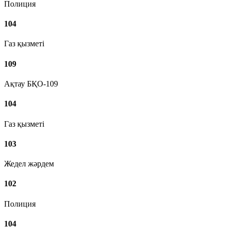
Полиция
104
Газ қызметі
109
Ақтау БҚО-109
104
Газ қызметі
103
Жедел жәрдем
102
Полиция
104