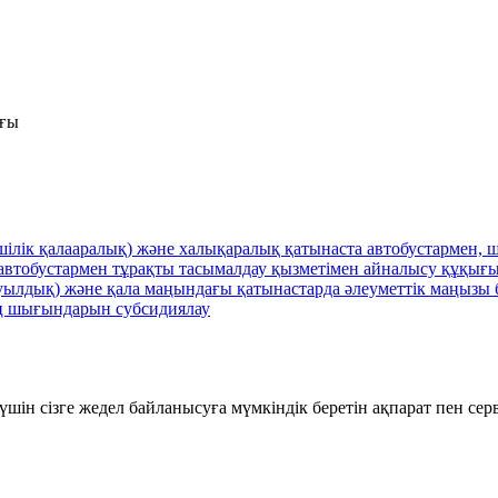
ығы
лік қалааралық) және халықаралық қатынаста автобустармен, ш
втобустармен тұрақты тасымалдау қызметімен айналысу құқығы
 (ауылдық) және қала маңындағы қатынастарда әлеуметтік маңыз
ң шығындарын субсидиялау
шін сізге жедел байланысуға мүмкіндік беретін ақпарат пен се