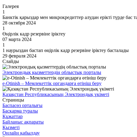
Галерея
1
Банктік қарыздар мен микрокредиттер алудан ерікті түрде бас т
28 октября 2024
1
Өңірлік кадр резервіне іріктеу
07 марта 2024
1
1 наурыздан бастап өңірлік кадр резервіне іріктеу басталады
29 февраля 2024
Слайды
Электрондық қызметтердің облыстық порталы
e-Otinish – Мемлекеттік органдарға өтініш беру
Қазақстан Республикасының Электрондық үкіметі
Страницы
Баспасөз орталығы
Басқарма туралы
Құжаттар
Байланыс ақпараты
Қызметі
Онлайн қабылдау