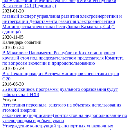
промышленности Министерства энергетики Республики
Казахстан, C-1 (1 единица)
2021-01-20
главный эксперт управления развития электроэнергетики и
интреграции Департамента развития электроэнергетики
Министерства энергетики Республики Казахстан, C-4 (1
единица)
2020-11-05
Календарь событий
2016-06-24
В Мажилисе Парламента Республики Казахстан прошел
круглый стол под председательством председателя Комитета
по вопросам экологии и природопользованию
2016-06-29
В г. Пекин проходит Встреча министров энергетики стран
G20
2016-06-30
25 выпускников программы дуального образования будут
работать на ПНХЗ
Услуги
Аттестация персонала, занятого на объектах использования
атомной энергии
Заключение (подписание) контрактов на недропользование по
углеводородам и добыче урана
Утверждение конструкций транспортных упаковочных