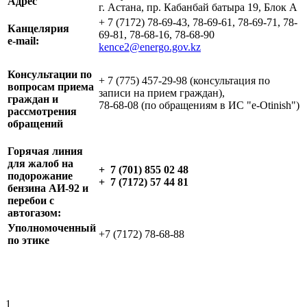
Адрес
г. Астана, пр. Кабанбай батыра 19, Блок А
+ 7 (7172) 78-69-43, 78-69-61, 78-69-71, 78-
Канцелярия
69-81, 78-68-16, 78-68-90
e-mail:
kence2@energo.gov.kz
Консультации по
+ 7 (775) 457-29-98 (консультация по
вопросам приема
записи на прием граждан),
граждан и
78-68-08 (по обращениям в ИС "e-Otinish")
рассмотрения
обращений
Горячая линия
для жалоб на
+ 7 (
701) 855 02 48
подорожание
+ 7 (7172) 57 44 81
бензина АИ-92 и
перебои с
автогазом:
Уполномоченный
+7 (7172) 78-68-88
по этике
1