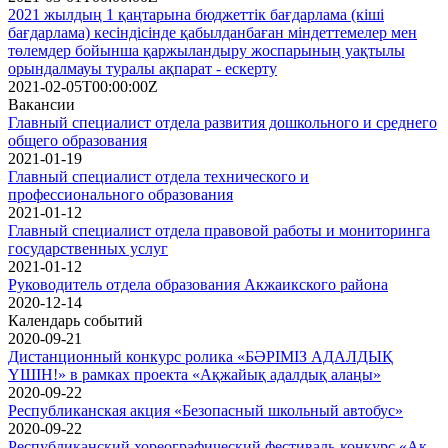
2021 жылдың 1 қаңтарына бюджеттік бағдарлама (кіші
бағдарлама) кесіндісінде қабылданбаған міндеттемелер мен
төлемдер бойынша қаржыландыру жоспарының уақтылы
орындалмауы туралы ақпарат - ескерту
2021-02-05T00:00:00Z
Вакансии
Главный специалист отдела развития дошкольного и среднего
общего образования
2021-01-19
Главный специалист отдела технического и
профессионального образования
2021-01-12
Главный специалист отдела правовой работы и мониторинга
государственных услуг
2021-01-12
Руководитель отдела образования Акжаикского района
2020-12-14
Календарь событий
2020-09-21
Дистанционный конкурс ролика «БӘРІМІЗ АДАЛДЫҚ
ҮШІН!» в рамках проекта «Ақжайық адалдық алаңы»
2020-09-22
Республиканская акция «Безопасный школьный автобус»
2020-09-22
Республиканский хореографический фестиваль-конкурс «Ак