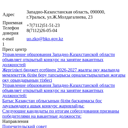
Западно-Казахстанская область, 090000,
Адрес
г.Уральск, ул.Ж.Молдагалиева, 23
Приемная
+7(7112)51-51-23
Телефон
8(7112)26-05-04
доверия
e-mail
uo.zko@bko.gov.kz
1
Пресс центр
Управление образования Западно-Казахстанской области
объявляет открытый конкурс на занятие вакантных
должностей
Жергілікті бюджет есебінен 2026-2027 жылғы оқу жылында
мемлекеттік білім беру тапсырысы орналастырылатын жоғары
оқу орындарының тізбесі
Управление образования Западно-Казахстанской области
объявляет открытый конкурс на занятие вакантных
должностей:
Батыс Қазақстан облысының білім басқармасы бос
лауазымдарға ашық конкурс жариялайды:
Следующие кандидаты по итогам собеседования признаны
победителями на вакантные должности:
Направления
Попечительский совет