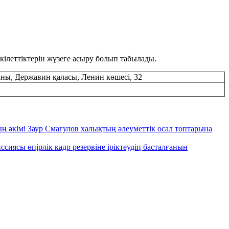
кілеттіктерін жүзеге асыру болып табылады.
ны, Державин қаласы, Ленин көшесі, 32
 әкімі Заур Смагулов халықтың әлеуметтік осал топтарына
иясы өңірлік кадр резервіне іріктеудің басталғанын