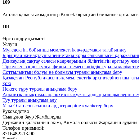
109
Астана қаласы әкімдігінің iKomek бірыңғай байланыс орталығ
101
Өрт сөндру қызметі
Услуги
Мүгедектігі бойынша мемлекеттік жәрдемақы тағайындау
Бірыңғай жинақтаушы зейнетақы қоры салымшысы қаражатының 
Денсаулық сақтау саласы кадрларының біліктілігін арттыру жә
Тіркелген заңды тұлға, филиал немесе өкілдік туралы мәліметт
Соттылықтың болуы не болмауы туралы анықтама беру
Қазақстан Республикасының мемлекеттік архивтерінен шығатын 
қою
Некеге тұру туралы анықтама беру
Архивтік анықтамалар, архивтік құжаттардың көшірмелерін нем
Туу туралы анықтама алу
Ұлы Отан соғысының ардагерлеріне куәліктер беру
Руководство
Смағұлов Заур Жамбылұлы
Державин қаласының әкімі, Акмола облысы Жарқайың ауданы
Телефон приемной:
871648-9-13-90