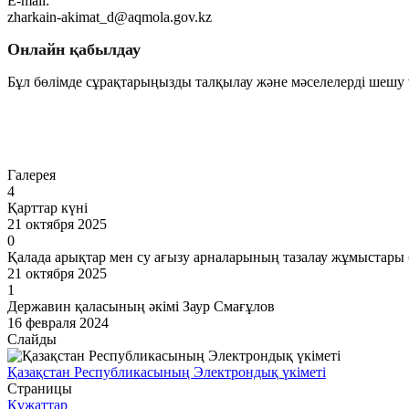
E-mail:
zharkain-akimat_d@aqmola.gov.kz
Онлайн қабылдау
Бұл бөлімде сұрақтарыңызды талқылау және мәселелерді шешу ү
Өту
Галерея
4
Қарттар күні
21 октября 2025
0
Қалада арықтар мен су ағызу арналарының тазалау жұмыстары 
21 октября 2025
1
Державин қаласының әкімі Заур Смағұлов
16 февраля 2024
Слайды
Қазақстан Республикасының Электрондық үкіметі
Страницы
Құжаттар