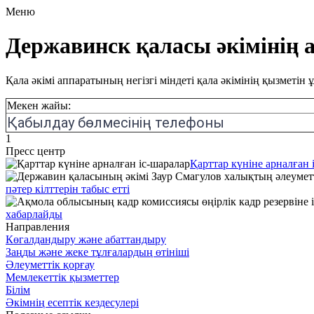
Меню
Державинск қаласы әкімінің 
Қала әкімі аппаратының негізгі міндеті қала әкімінің қызмет
Мекен жайы:
Қабылдау бөлмесінің телефоны
1
Пресс центр
Қарттар күніне арналған 
пәтер кілттерін табыс етті
хабарлайды
Направления
Көгалдандыру және абаттандыру
Заңды және жеке тұлғалардың өтініші
Әлеуметтік қорғау
Мемлекеттік қызметтер
Білім
Әкімнің есептік кездесулері