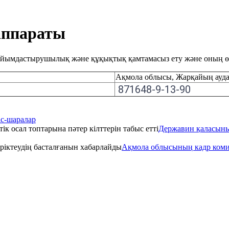
аппараты
ін ұйымдастырушылық және құқықтық қамтамасыз ету және оның ө
Ақмола облысы, Жарқайың ауда
871648-9-13-90
іс-шаралар
Державин қаласының
Ақмола облысының кадр комисс