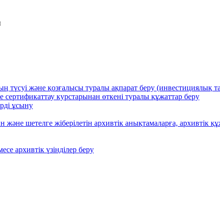
ы
түсуі және қозғалысы туралы ақпарат беру (инвестициялық та
не сертификаттау курстарынан өткені туралы құжаттар беру
ерді ұсыну
және шетелге жіберілетін архивтік анықтамаларға, архивтік құж
есе архивтік үзінділер беру