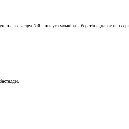
шін сізге жедел байланысуға мүмкіндік беретін ақпарат пен се
басталды.