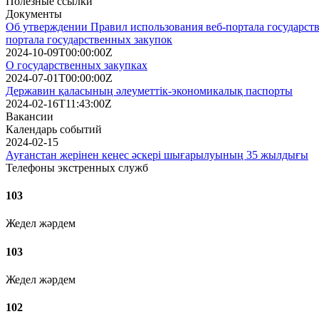
Полезные ссылки
Документы
Об утверждении Правил использования веб-портала государств
портала государственных закупок
2024-10-09T00:00:00Z
О государственных закупках
2024-07-01T00:00:00Z
Державин қаласының әлеуметтік-экономикалық паспорты
2024-02-16T11:43:00Z
Вакансии
Календарь событий
2024-02-15
Ауғанстан жерінен кеңес әскері шығарылуының 35 жылдығы
Телефоны экстренных служб
103
Жедел жәрдем
103
Жедел жәрдем
102