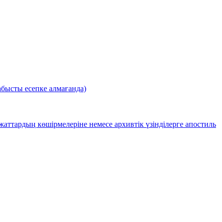
бысты есепке алмағанда)
аттардың көшірмелеріне немесе архивтік үзінділерге апостиль