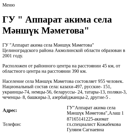
Меню
ГУ " Аппарат акима села
Мәншүк Мәметова"
ГУ "Аппарат акима села Мәншүк Мәметова"
Целиноградского района Акмолинской области образован в
2001 году.
Расположен от районного центра на расстоянии 45 км, от
областного центра на расстоянии 390 км.
Население села Мәншүк Мәметова состовляет 955 человек.
Национальный состав села: казахи-497, русские- 151,
украинцы-74, немцы-56, беларуссы- 24, татары-13, поляки-3,
чеченцы- 8, башкиры-3, азербайджанцы-2, другие-5 .
ГУ"Аппарат акима села
Адрес:
Мәншүк Мәметова",Алаш 1
87165141225-акимат
Телефон:
гл.специалист Кожабекова
Гуляим Сагнаевна