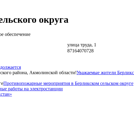
ельского округа
ное обеспечение
улица труда, 1
87164070728
одолжается
Уважаемые жители Берликск
Противопожарные мероприятия в Берликском сельском округе
ые работы на электростанции
қстан»