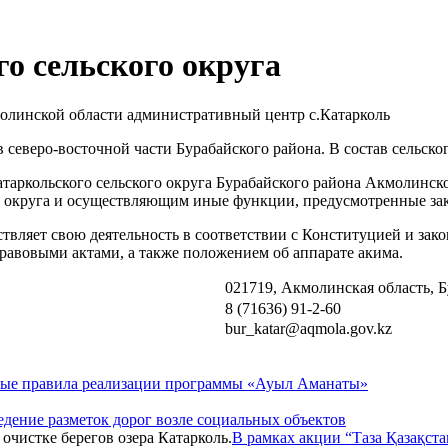
о сельского округа
олинской области административный центр с.Катарколь
еверо-восточной части Бурабайского района. В состав сельског
таркольского сельского округа Бурабайского района Акмолинско
о округа и осуществляющим иные функции, предусмотренные зак
твляет свою деятельность в соответствии с Конституцией и зак
авовыми актами, а также положением об аппарате акима.
021719, Акмолинская область, Б
8 (71636) 91-2-60
bur_katar@aqmola.gov.kz
ые правила реализации программы «Ауыл Аманаты»
дение разметок дорог возле социальных объектов
В рамках акции “Таза Қазақста