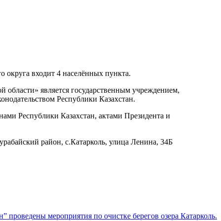
о округа входит 4 населённых пункта.
й области» является государственным учреждением,
онодательством Республики Казахстан.
онами Республики Казахстан, актами Президента и
урабайский район, с.Катарколь, улица Ленина, 34Б
н” проведены мероприятия по очистке берегов озера Катарколь.