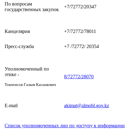
По вопросам
+7/72772/20347
государственных закупок
Канцелярия
+7/72772/78011
Пресс-служба
+7 /72772/ 20354
Уполномоченный по
этике -
8/72772/28070
Токпеисов Галым Касымович
E-mail
akimat@almobl.gov.kz
Список уполномоченных лиц по доступу к информации