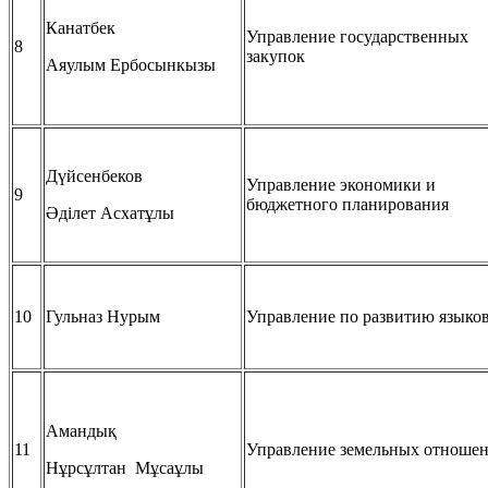
Канатбек
Управление государственных
8
закупок
Аяулым Ербосынкызы
Дүйсенбеков
Управление экономики и
9
бюджетного планирования
Әділет Асхатұлы
10
Гульназ Нурым
Управление по развитию языко
Амандық
11
Управление земельных отноше
Нұрсұлтан Мұсаұлы