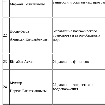
21
занятости и социальных прогр
Маржан Төлжанқызы
Управление пассажирского
Досимбетов
22
транспорта и автомобильных
Амирхан Калдарбекулы
дорог
23
Бітімбек Асхат
Управление финансов
Мұхтар
Управление энергетики и
24
водоснабжения
Наргиз Бағытжанқызы