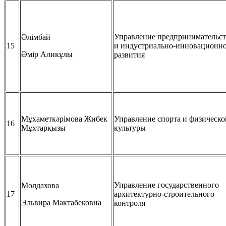
Управление предпринимательст
Әлімбай
15
и индустриально-инновационн
Әмір Аликұлы
развития
Мұхаметкәрімова Жибек
Управление спорта и физическо
16
Мұхтарқызы
культуры
Управление государственного
Молдахова
17
архитектурно-строительного
Эльвира Мактабековна
контроля