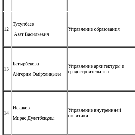
Тусупбаев
12
Управление образования
Азат Васильевич
Батырбекова
Управление архитектуры и
13
градостроительства
Айгерим Өмірханқызы
Искаков
Управление внутреннней
14
политики
Мирас Дулатбекұлы