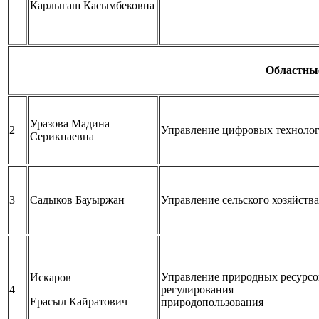
Карлыгаш Касымбековна
Областны
Уразова Мадина
2
Управление цифровых техноло
Серикпаевна
3
Садыков Бауыржан
Управление сельского хозяйства
Управление природных ресурсо
Искаров
4
регулирования
Ерасыл Кайратович
природопользования