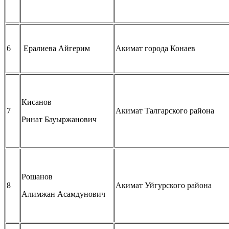
6
Ералиева Айгерим
Акимат города Конаев
Кисанов
7
Акимат Талгарского района
Ринат Бауыржанович
Рошанов
8
Акимат Уйгурского района
Алимжан Асамдунович