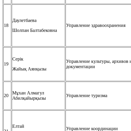
Даулетбаева
18
Управление здравоохранения
Шолпан Балтабековна
Серік
Управление культуры, архивов 
19
документации
Жайық Аянқызы
Мұхан Алмагул
20
Управление туризма
Абилқайырқызы
Елтай
Управление координации