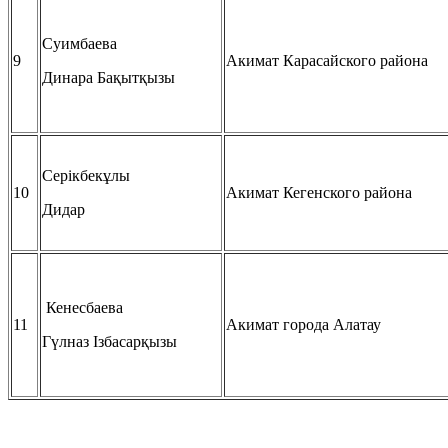
Суимбаева
9
Акимат Карасайского района
Динара Бақытқызы
Серікбекұлы
10
Акимат Кегенского района
Дидар
Кенесбаева
11
Акимат города Алатау
Гүлназ Ізбасарқызы