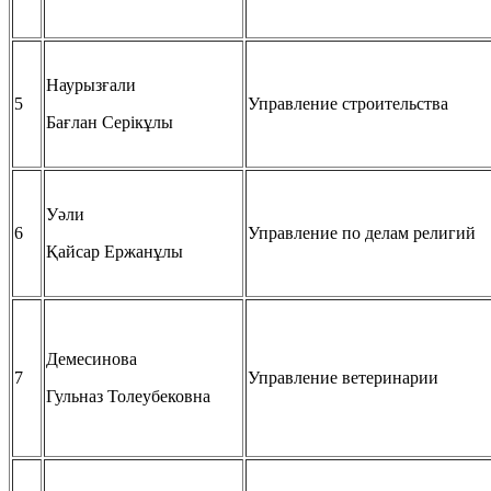
Наурызғали
5
Управление строительства
Бағлан Серікұлы
Уәли
6
Управление по делам религий
Қайсар Ержанұлы
Демесинова
7
Управление ветеринарии
Гульназ Толеубековна