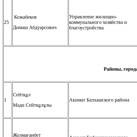
Управление жилищно-
Кожабеков
25
коммунального хозяйства и
Димаш Абдуарсович
благоустройства
Районы, город
Сейтқұл
1
Акимат Балхашского района
Мәди Сейтқұлұлы
Жолмағанбет