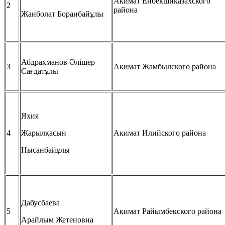
Акимат Енбекшиказахского
2
района
Жанболат Боранбайұлы
Абдрахманов Әлішер
3
Акимат Жамбылского района
Сағдатұлы
Яхия
4
Жарылқасын
Акимат Илийского района
Нысанбайұлы
Дабусбаева
5
Акимат Райымбекского района
Арайлым Жетеновна