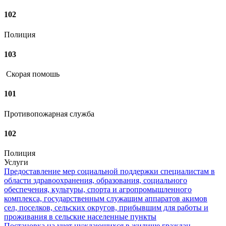
102
Полиция
103
Скорая помошь
101
Противопожарная служба
102
Полиция
Услуги
Предоставление мер социальной поддержки специалистам в
области здравоохранения, образования, социального
обеспечения, культуры, спорта и агропромышленного
комплекса, государственным служащим аппаратов акимов
сел, поселков, сельских округов, прибывшим для работы и
проживания в сельские населенные пункты
Постановка на учет нуждающихся в жилище граждан