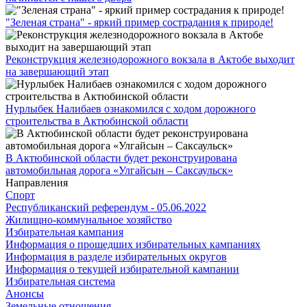
"Зеленая страна" - яркий пример сострадания к природе!
Реконструкция железнодорожного вокзала в Актобе выходит
на завершающий этап
Нурлыбек Налибаев ознакомился с ходом дорожного
строительства в Актюбинской области
В Актюбинской области будет реконструирована
автомобильная дорога «Улгайсын – Саксаульск»
Направления
Спорт
Республиканский референдум - 05.06.2022
Жилищно-коммунальное хозяйство
Избирательная кампания
Информация о прошедших избирательных кампаниях
Информация в разделе избирательных округов
Информация о текущей избирательной кампании
Избирательная система
Анонсы
Земельные отношения