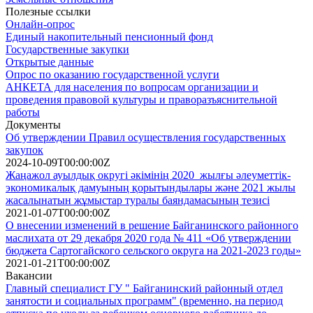
Полезные ссылки
Онлайн-опрос
Единый накопительный пенсионный фонд
Государственные закупки
Открытые данные
Опрос по оказанию государственной услуги
АНКЕТА для населения по вопросам организации и
проведения правовой культуры и праворазъяснительной
работы
Документы
Об утверждении Правил осуществления государственных
закупок
2024-10-09T00:00:00Z
Жаңажол ауылдық округі әкімінің 2020 жылғы әлеуметтік-
экономикалық дамуының қорытындылары және 2021 жылы
жасалынатын жұмыстар туралы баяндамасының тезисі
2021-01-07T00:00:00Z
О внесении изменений в решение Байганинского районного
маслихата от 29 декабря 2020 года № 411 «Об утверждении
бюджета Сартогайского сельского округа на 2021-2023 годы»
2021-01-21T00:00:00Z
Вакансии
Главный специалист ГУ " Байганинский районный отдел
занятости и социальных программ" (временно, на период