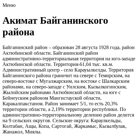
Меню
Акимат Байганинского
района
Байганинский район – образован 28 августа 1928 года, район
Актюбинской области. Байганинский район
административно-территориальная территория на юго-западе
Актюбинской области. Территория-61,04 тыс. кв.м.
Административный
центр
- село Карауылкелды. Территория
Байганинского района граничит на севере с Темирским, на
северо-востоке с Мугалжарским, на востоке с Шалкарским
районами, на северо-западе с Уилским, Кызылкогинским,
Жылойским районами Актюбинской области, на юге с
Бейнеуским районом Мангистауской области,
Каракалпакстаном. Район занимает 5/1, то есть 20,3%
территории области, а 2,19% территории республики. По
административно-территориальному делению район делится
на 9 сельских округов. Сельские округа: Караулкельды,
Колтабан, Ащы, Копа, Сартогай, Жаркамыс, Кызылбулак,
Жанажол, Миялы.