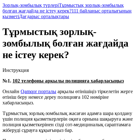
Зорлық-зомбылық түрлері
Тұрмыстық зорлық-зомбылық
болған жағдайда не істеу керек?
111 байланыс орталығының
қызметі
Дағдарыс орталықтары
Тұрмыстық зорлық-
зомбылық болған жағдайда
не істеу керек?
Инструкция
№1.
102 телефоны арқылы полицияға хабарласыңыз
Онлайн
Qamqor порталы
арқылы өтінішіңіз тіркелетін жерге
өтініш беру немесе
дереу полицияға 102 нөміріне
хабарласыңыз.
Тұрмыстық зорлық-зомбылық жасаған адамға шара қолдану
үшін полиция қызметкерлерін оқиға орнына шақыруға және
полиция қызметкерінен сізді сот-медициналық сараптамаға
жіберуді сұрауға құқығыңыз бар.