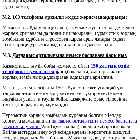
Полиция қызметкерінің өтінішті қабылдаудан бас тартуға
құқығы жоқ.
№
2.
103 телефоны арқылы жедел жәрдем шақырыңыз
Ұрған жағдайда медициналық көмекке жүгінген кезде жедел
жәрдем бригадасы да полиция шақырады. Тұрмыстық зорлық-
зомбылық құрбаны агрессорға қарсы арыз жазады, содан
кейін процедура жоғарыда сипатталғандай болады.
№3.
Дағдарыс орталығына немесе баспанаға барыңыз
Қазақстанда тәулік бойы жұмыс істейтін
150 ұлттық сенім
телефоны жұмыс істейді
, ол
балаларға, жастарға және
зорлық-зомбылыққа ұшыраған адамдарға арналған.
Ұлттық сенім телефоны 150 – бұл есте сақтауға оңай үш
таңбалы нөмірге еліміздің кез келген түкпірінен, балаға
ыңғайлы уақытта тәулік бойы, қазақ және орыс тілдерінде
тегін қоңырау шалу мүмкіндігі.
Тұрмыстық зорлық-зомбылық құрбаны болған әйелдер
қорғауға маманданған
дағдарыс орталығына немесе баспанаға
(жүктеп алу үшін
Word құжаты бар) тікелей хабарласа алады.
Байланыстарды іздеу жүйесінде қаланы көрсететін шешуші
сөздер арқылы табуға болады. Мысалы, «дағдарыс орталығы»,