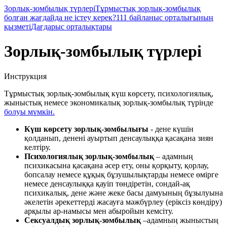
Зорлық-зомбылық түрлері
Тұрмыстық зорлық-зомбылық
болған жағдайда не істеу керек?
111 байланыс орталығының
қызметі
Дағдарыс орталықтары
Зорлық-зомбылық түрлері
Инструкция
Тұрмыстық зорлық-зомбылық күш көрсету, психологиялық,
жыныстық немесе экономикалық зорлық-зомбылық түрінде
болуы мүмкін.
Күш көрсету зорлық-зомбылығы
- дене күшін
қолданып, денені ауыртып денсаулыққа қасақана зиян
келтіру.
Психологиялық зорлық-зомбылық
– адамның
психикасына қасақана әсер ету, оны қорқыту, қорлау,
бопсалау немесе құқық бұзушылықтарды немесе өмірге
немесе денсаулыққа қауіп төндіретін, сондай-ақ
психикалық, дене және жеке басы дамуының бұзылуына
әкелетін әрекеттерді жасауға мәжбүрлеу (еріксіз көндіру)
арқылы ар-намысы мен абыройын кемсіту.
Сексуалдық зорлық-зомбылық
–адамның жыныстың