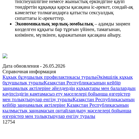
тиіспеушілігіне немесе жыныстық еркіндігіне қауіп
төндіретін құқыққа қарсы қасақана іс-әрекет, сондай-ақ
кәмелетке толмағандарға қатысты сексуалдық
сипаттағы іс-әрекеттер.
Экономикалық зорлық-зомбылық
– адамды заңмен
көзделген құқығы бар тұрғын үйінен, тамағынан,
киімінен, мүлкінен, қаражатынан қасақана айыру.
Дата обновления - 26.05.2026
Справочная информация
Құқық бұзушылық профилактикасы туралы
Әкімшілік құқық
бұзушылық туралы
Қазақстан Республикасының кейбір
заңнамалық актілеріне әйелдердің құқықтары мен балалардың
қауіпсіздігін қамтамасыз ету мәселелері бойынша өзгерістер
мен толықтырулар енгізу туралы
Қазақстан Республикасының
кейбір заңнамалық актілеріне Қазақстан Республикасының
қылмыстық заңнамасын оңтайландыру мәселелері бойынша
өзгерістер мен толықтырулар енгізу туралы
12754