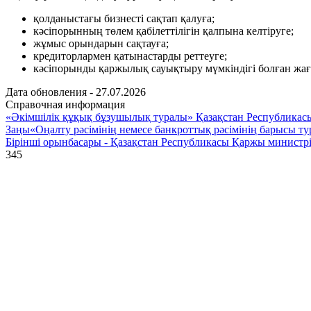
қолданыстағы бизнесті сақтап қалуға;
кәсіпорынның төлем қабілеттілігін қалпына келтіруге;
жұмыс орындарын сақтауға;
кредиторлармен қатынастарды реттеуге;
кәсіпорынды қаржылық сауықтыру мүмкіндігі болған жағ
Дата обновления - 27.07.2026
Справочная информация
«Әкімшілік құқық бұзушылық туралы» Қазақстан Республикасы
Заңы
«Оңалту рәсімінің немесе банкроттық рәсімінің барысы 
Бірінші орынбасары - Қазақстан Республикасы Қаржы министрін
345