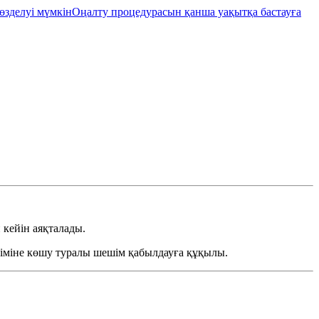
өзделуі мүмкін
Оңалту процедурасын қанша уақытқа бастауға
 кейін аяқталады.
әсіміне көшу туралы шешім қабылдауға құқылы.