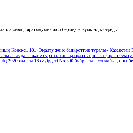
дайда оның таратылуына жол бермеуге мүмкіндік береді.
ның Кодексі. 181
«Оңалту және банкроттық туралы» Қазақстан
туралы ағымдағы және сұратылған ақпараттың нысандарын бекіт
ің 2020 жылғы 16 сәуірдегі No 390 бұйрығы. , сондай-ақ оны б