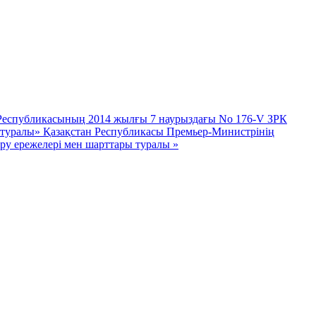
 Республикасының 2014 жылғы 7 наурыздағы No 176-V ЗРК
у туралы» Қазақстан Республикасы Премьер-Министрінің
еру ережелері мен шарттары туралы »