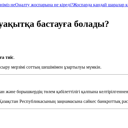
німіз не
Оңалту жоспарына не кіреді?
Жоспарда қандай шаралар к
уақытқа бастауға болады?
ға тиіс
.
 асыру мерзімі соттың шешімімен ұзартылуы мүмкін.
н және борышкердің төлем қабілеттілігі қалпына келтірілгеннен
от Қазақстан Республикасының заңнамасына сәйкес банкроттық р