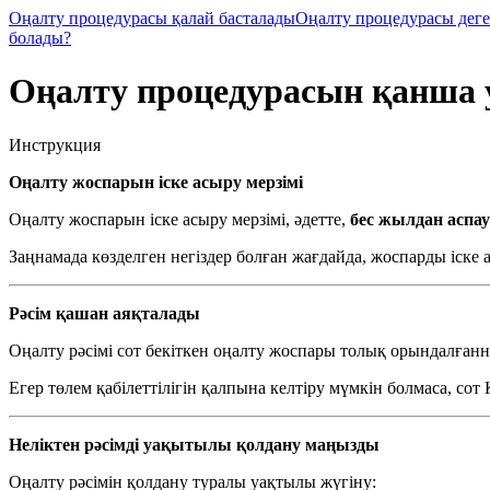
Оңалту процедурасы қалай басталады
Оңалту процедурасы деге
болады?
Оңалту процедурасын қанша 
Инструкция
Оңалту жоспарын іске асыру мерзімі
Оңалту жоспарын іске асыру мерзімі, әдетте,
бес жылдан аспау
Заңнамада көзделген негіздер болған жағдайда, жоспарды іске
Рәсім қашан аяқталады
Оңалту рәсімі сот бекіткен оңалту жоспары толық орындалғанна
Егер төлем қабілеттілігін қалпына келтіру мүмкін болмаса, с
Неліктен рәсімді уақытылы қолдану маңызды
Оңалту рәсімін қолдану туралы уақтылы жүгіну: