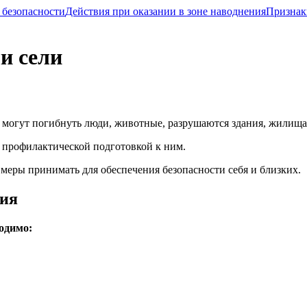
 безопасности
Действия при оказании в зоне наводнения
Признаки
и сели
 могут погибнуть люди, животные, разрушаются здания, жилища
я профилактической подготовкой к ним.
меры принимать для обеспечения безопасности себя и близких.
ния
одимо: