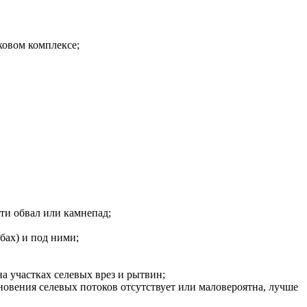
ковом комплексе;
ти обвал или камнепад;
бах) и под ними;
а участках селевых врез и рытвин;
новения селевых потоков отсутствует или маловероятна, лучше