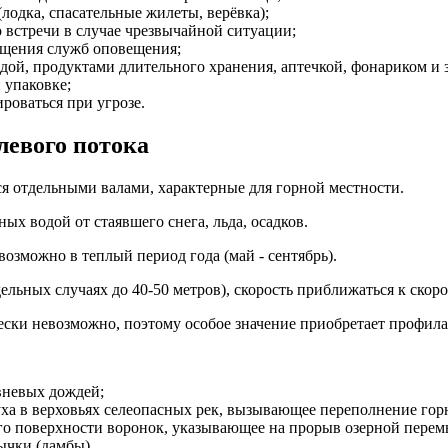
лодка, спасательные жилеты, верёвка);
о встречи в случае чрезвычайной ситуации;
бщения служб оповещения;
дой, продуктами длительного хранения, аптечкой, фонариком и 
 упаковке;
роваться при угрозе.
левого потока
я отдельными валами, характерные для горной местности.
ых водой от стаявшего снега, льда, осадков.
озможно в теплый период года (май - сентябрь).
ельных случаях до 40-50 метров), скорость приближаться к скорос
ески невозможно, поэтому особое значение приобретает профила
вневых дождей;
ха в верховьях селеопасных рек, вызывающее переполнение горн
 его поверхности воронок, указывающее на прорыв озерной перем
ычки (дамбы).