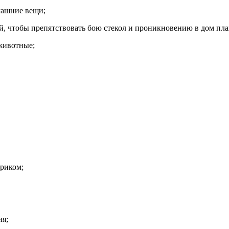
машние вещи;
ой, чтобы препятствовать бою стекол и проникновению в дом пл
 животные;
ариком;
ия;