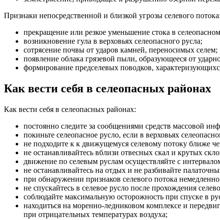
Признаки непосредственной и близкой угрозы селевого потока
прекращение или резкое уменьшение стока в селеопасном
возникновение гула в верховьях селеопасного русла;
сотрясение почвы от ударов камней, переносимых селем;
появление облака грязевой пыли, образующееся от ударн
формирование предселевых поводков, характеризующих
Как вести себя в селеопасных районах
Как вести себя в селеопасных районах:
постоянно следите за сообщениями средств массовой инф
покиньте селеопасное русло, если в верховьях селеопас
не подходите к к движущемуся селевому потоку ближе чем
не останавливайтесь вблизи отвесных скал и крутых скло
движение по селевым руслам осуществляйте с интервалом
не останавливайтесь на отдых и не разбивайте палаточны
при обнаружении признаков селевого потока немедленно 
не спускайтесь в селевое русло после прохождения селево
соблюдайте максимальную осторожность при спуске в рус
находиться на моренно-ледниковом комплексе и передвиг
при отрицательных температурах воздуха;