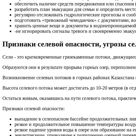
обеспечить наличие средств передвижения или спасения (
разработать план эвакуации для семьи и определить мест
регулярно отслеживать гидрологические прогнозы и соо
подготовить «тревожный чемоданчик» с документами, во
хранить ценные вещи и документы в водонепроницаемой
-не игнорировать сигналы тревоги и своевременно эвакуи
Признаки селевой опасности, угрозы се
Сели - это кратковременные грязекаменные потоки, движущиес
Образуются они в результате прорыва горных озер, переполненн
Возникновение селевых потоков в горных районах Казахстана в
Высота селевого потока может достигать до 10-20 метров (в отд
Остаться живым, оказавшись на пути селевого потока, практич
Признаки селевой опасности:
выпадение в селеопасном бассейне продолжительных ли
резкое и продолжительное повышение температуры возду
резкое падение уровня воды в озере или образование на
землетрясение, приводящее к разрушению озерной перем