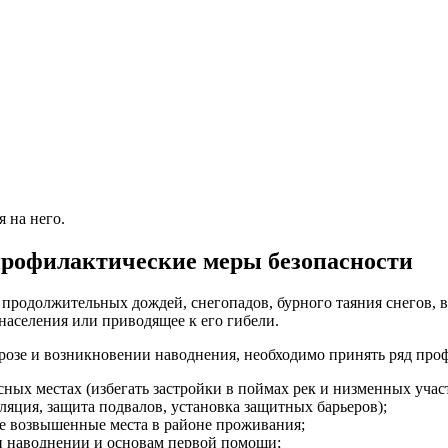
я на него.
рофилактические меры безопасности
 продолжительных дождей, снегопадов, бурного таяния снегов, в
аселения или приводящее к его гибели.
грозе и возникновении наводнения, необходимо принять ряд проф
сных местах (избегать застройки в поймах рек и низменных уча
ляция, защита подвалов, установка защитных барьеров);
ые возвышенные места в районе проживания;
и наводнении и основам первой помощи;