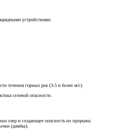
зарядными устройствами;
ти течения горных рек (3-5 и более м/с).
ктика селевой опасности.
ых озер и создающее опасность их прорыва;
ычки (дамбы);