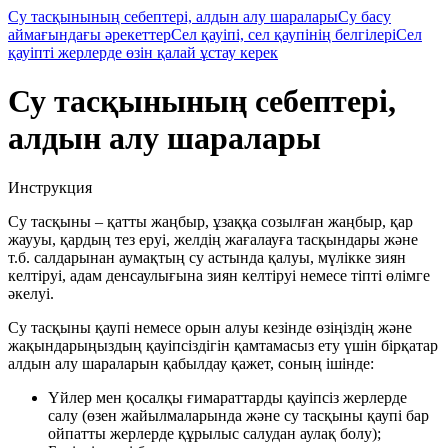
Су тасқынының себептері, алдын алу шаралары
Су басу
аймағындағы әрекеттер
Сел қауіпі, сел қаупінің белгілері
Сел
қауіпті жерлерде өзін қалай ұстау керек
Су тасқынының себептері,
алдын алу шаралары
Инструкция
Су тасқыны – қатты жаңбыр, ұзаққа созылған жаңбыр, қар
жаууы, қардың тез еруі, желдің жағалауға тасқындары және
т.б. салдарынан аумақтың су астында қалуы, мүлікке зиян
келтіруі, адам денсаулығына зиян келтіруі немесе тіпті өлімге
әкелуі.
Су тасқыны қаупі немесе орын алуы кезінде өзіңіздің және
жақындарыңыздың қауіпсіздігін қамтамасыз ету үшін бірқатар
алдын алу шараларын қабылдау қажет, соның ішінде:
Үйлер мен қосалқы ғимараттарды қауіпсіз жерлерде
салу (өзен жайылмаларында және су тасқыны қаупі бар
ойпатты жерлерде құрылыс салудан аулақ болу);