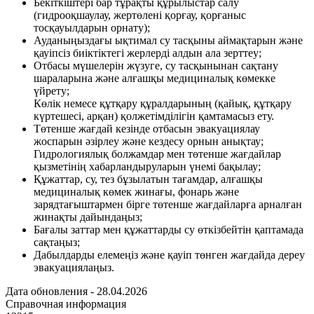
Бекіткіштері бар тұрақты құрылыстар салу
(гидрооқшаулау, жертөлені қорғау, қорғаныс
тосқауылдарын орнату);
Ауданыңыздағы ықтимал су тасқыны аймақтарын және
қауіпсіз биіктіктегі жерлерді алдын ала зерттеу;
Отбасы мүшелерін жүзуге, су тасқынынан сақтану
шараларына және алғашқы медициналық көмекке
үйрету;
Көлік немесе құтқару құралдарының (қайық, құтқару
күртешесі, арқан) қолжетімділігін қамтамасыз ету.
Төтенше жағдай кезінде отбасын эвакуациялау
жоспарын әзірлеу және кездесу орнын анықтау;
Гидрологиялық болжамдар мен төтенше жағдайлар
қызметінің хабарландыруларын үнемі бақылау;
Құжаттар, су, тез бұзылатын тағамдар, алғашқы
медициналық көмек жинағы, фонарь және
зарядтағыштармен бірге төтенше жағдайларға арналған
жинақты дайындаңыз;
Бағалы заттар мен құжаттарды су өткізбейтін қаптамада
сақтаңыз;
Дабылдарды елемеңіз және қауіп төнген жағдайда дереу
эвакуациялаңыз.
Дата обновления - 28.04.2026
Справочная информация