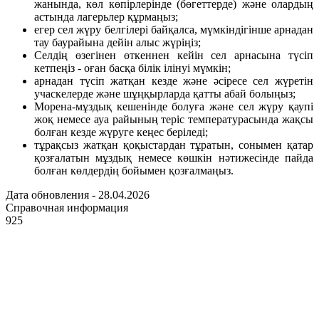
жанында, көл көпірлерінде (бөгеттерде) және олардың
астында лагерьлер құрмаңыз;
егер сел жүру белгілері байқалса, мүмкіндігінше арнадан
тау баурайына дейін алыс жүріңіз;
Селдің өзегінен өткеннен кейін сел арнасына түсіп
кетпеңіз - оған басқа білік ілінуі мүмкін;
арнадан түсіп жатқан кезде және әсіресе сел жүретін
учаскелерде және шұңқырларда қатты абай болыңыз;
Морена-мұздық кешенінде болуға және сел жүру қаупі
жоқ немесе ауа райының теріс температурасында жақсы
болған кезде жүруге кеңес беріледі;
тұрақсыз жатқан қоқыстардан тұратын, сонымен қатар
қозғалатын мұздық немесе көшкін нәтижесінде пайда
болған көлдердің бойымен қозғалмаңыз.
Дата обновления - 28.04.2026
Справочная информация
925