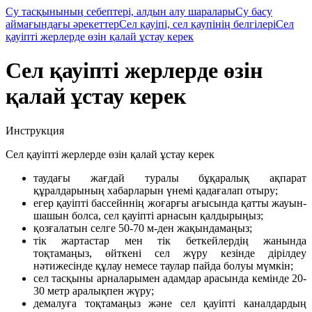
Су тасқынының себептері, алдын алу шаралары
Су басу
аймағындағы әрекеттер
Сел қауіпі, сел қаупінің белгілері
Сел
қауіпті жерлерде өзін қалай ұстау керек
Сел қауіпті жерлерде өзін
қалай ұстау керек
Инструкция
Сел қауіпті жерлерде өзін қалай ұстау керек
таудағы жағдай туралы бұқаралық ақпарат
құралдарының хабарларын үнемі қадағалап отыру;
егер қауіпті бассейннің жоғарғы ағысында қатты жауын-
шашын болса, сел қауіпті арнасын қалдырыңыз;
қозғалатын селге 50-70 м-ден жақындамаңыз;
тік жартастар мен тік беткейлердің жанында
тоқтамаңыз, өйткені сел жүру кезінде дірілдеу
нәтижесінде құлау немесе таулар пайда болуы мүмкін;
сел тасқыны арналарымен адамдар арасында кемінде 20-
30 метр аралықпен жүру;
демалуға тоқтамаңыз және сел қауіпті каналдардың