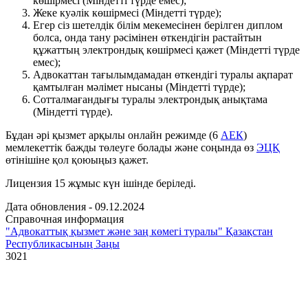
көшірмесі (Міндетті түрде емес);
Жеке куәлік көшірмесі (Міндетті түрде);
Егер сіз шетелдік білім мекемесінен берілген диплом
болса, онда тану рәсімінен өткендігін растайтын
құжаттың электрондық көшірмесі қажет (Міндетті түрде
емес);
Адвокаттан тағылымдамадан өткендігі туралы ақпарат
қамтылған мәлімет нысаны (Міндетті түрде);
Сотталмағандығы туралы электрондық анықтама
(Міндетті түрде).
Бұдан әрі қызмет арқылы онлайн режимде (6
АЕК
)
мемлекеттік бажды төлеуге болады және соңында өз
ЭЦҚ
өтінішіне қол қоюыңыз қажет.
Лицензия 15 жұмыс күн ішінде беріледі.
Дата обновления - 09.12.2024
Справочная информация
"Адвокаттық қызмет және заң көмегі туралы" Қазақстан
Республикасының Заңы
3021