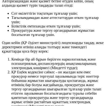
Авторизациядан және қызмет бетіне өтуден кейін, оның
алдында қызмет түрін таңдауды талап етеді:
Сот өкілеттігін тоқтатқан тұлғалар үшін;
Тағылымдамадан және аттестаттаудан өткен тұлғалар
үшін;
Біліктілік емтиханды өткен тұлғалар үшін;
Прокуратура және тергеу органдарынан жұмыстан
босатылған тұлғалар үшін.
Одан кейін (ҚР Әділет министрлігі) лицензиарды таңдау, жеке
деректермен өтініш алаңды толтыру және төмендегі
құжаттарды қоса беру керек:
Кемінде бір ай бұрын берілген наркологиялық және
психиатриялық диспансерлердің анықтамаларының
электрондық көшірмесі (Міндетті түрде);
ҚР Еңбек кодексіне сәйкес - он жылдан кем емес
прокурор немесе тергеуші лауазымында теріс ниеттер
бойынша жұмыстан шығарылуды қоспағанда, жұмыс
өтімінің бар болуы жағдайында, прокуратура және
тергеу органдарынан шығарылған тұлғалар үшін талап
етілген лауазымнан босатылғандығы туралы себебін
қамтитын прокуратура және тергеу органдарында
жұмыс өтімін растайтын құжаттың электрондық