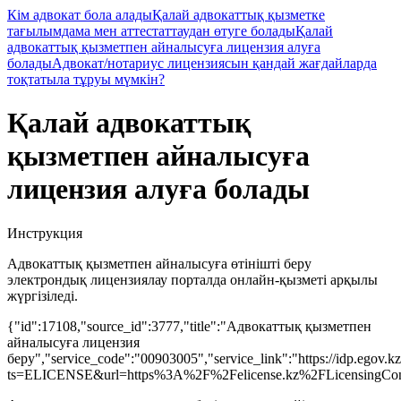
Кім адвокат бола алады
Қалай адвокаттық қызметке
тағылымдама мен аттестаттаудан өтуге болады
Қалай
адвокаттық қызметпен айналысуға лицензия алуға
болады
Адвокат/нотариус лицензиясын қандай жағдайларда
тоқтатыла тұруы мүмкін?
Қалай адвокаттық
қызметпен айналысуға
лицензия алуға болады
Инструкция
Адвокаттық қызметпен айналысуға өтінішті беру
электрондық лицензиялау порталда онлайн-қызметі арқылы
жүргізіледі.
{"id":17108,"source_id":3777,"title":"Адвокаттық қызметпен
айналысуға лицензия
беру","service_code":"00903005","service_link":"https://idp.egov.kz
ts=ELICENSE&url=https%3A%2F%2Felicense.kz%2FLicensingCon