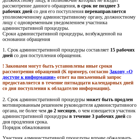
должностному лицу, в полномочие которых не входит
рассмотрение данного обращения,
в срок
не позднее 3
рабочих дней
со дня его поступления
перенаправляется
уполномоченному административному органу, должностному
лицу с одновременным уведомлением участника
административной процедуры.
Сроки административной процедуры, возбужденной на
основании обращения
1.
Срок административной процедуры составляет
15 рабочих
дней
со дня поступления обращения.
! Законами могут быть установлены иные сроки
рассмотрения обращений (К примеру, согласно
Закону «О
доступе к информации»
ответ на письменный запрос
предоставляется в течение пятнадцати календарных дней
со дня поступления к обладателю информации).
2.
Срок административной процедуры
может быть продлен
мотивированным решением руководителя административного
органа, не более чем
до 2 месяцев
, о чем извещается участник
административной процедуры
в течение 3 рабочих дней
со
дня продления срока.
Порядок обжалования
Участник административной процедуры вправе обжаловать