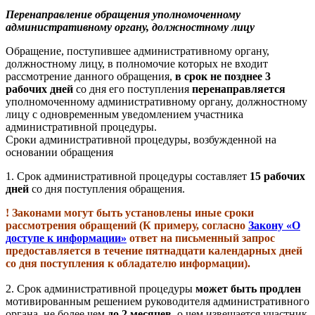
Перенаправление обращения уполномоченному
административному органу, должностному лицу
Обращение, поступившее административному органу,
должностному лицу, в полномочие которых не входит
рассмотрение данного обращения,
в срок
не позднее 3
рабочих дней
со дня его поступления
перенаправляется
уполномоченному административному органу, должностному
лицу с одновременным уведомлением участника
административной процедуры.
Сроки административной процедуры, возбужденной на
основании обращения
1.
Срок административной процедуры составляет
15 рабочих
дней
со дня поступления обращения.
! Законами могут быть установлены иные сроки
рассмотрения обращений (К примеру, согласно
Закону «О
доступе к информации»
ответ на письменный запрос
предоставляется в течение пятнадцати календарных дней
со дня поступления к обладателю информации).
2.
Срок административной процедуры
может быть продлен
мотивированным решением руководителя административного
органа, не более чем
до 2 месяцев
, о чем извещается участник