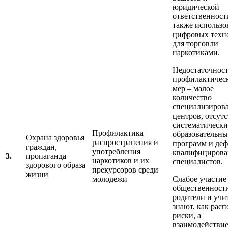
юридической
ответственности
также использо
цифровых техн
для торговли
наркотиками.
Недостаточнос
профилактичес
мер – малое
количество
специализиров
центров, отсут
систематическ
Профилактика
образовательн
Охрана здоровья
распространения и
программ и де
граждан,
употребления
квалифициров
3.
пропаганда
наркотиков и их
специалистов.
здорового образа
прекурсоров среди
жизни
молодежи
Слабое участие
общественност
родители и учи
знают, как расп
риски, а
взаимодействи