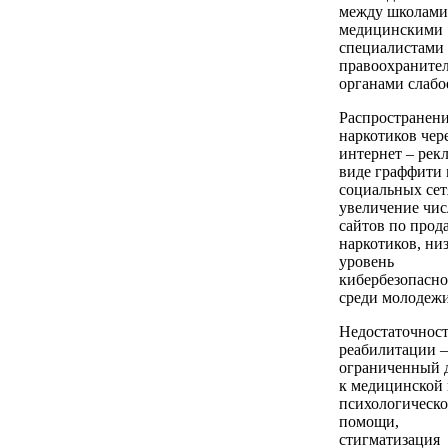
между школами
медицинскими
специалистами
правоохраните
органами слабо
Распространен
наркотиков чер
интернет – рек
виде граффити 
социальных сет
увеличение чис
сайтов по прод
наркотиков, ни
уровень
кибербезопасно
среди молодежи
Недостаточнос
реабилитации –
ограниченный 
к медицинской
психологическ
помощи,
стигматизация