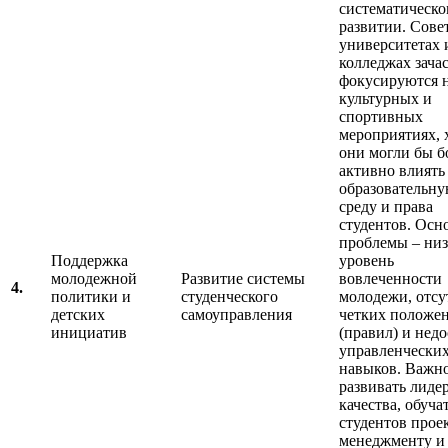
систематическ
развитии. Сове
университетах 
колледжах зача
фокусируются 
культурных и
спортивных
мероприятиях, 
они могли бы б
активно влиять
образовательн
среду и права
студентов. Осн
проблемы – ни
Поддержка
уровень
молодежной
Развитие системы
вовлеченности
4.
политики и
студенческого
молодежи, отсу
детских
самоуправления
четких положе
инициатив
(правил) и недо
управленчески
навыков. Важн
развивать лиде
качества, обуча
студентов прое
менеджменту и