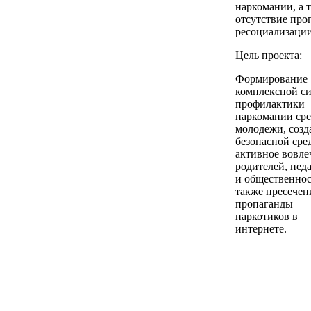
наркомании, а 
отсутствие про
ресоциализации
Цель проекта:
Формирование
комплексной с
профилактики
наркомании ср
молодежи, созд
безопасной сре
активное вовле
родителей, пед
и общественнос
также пресечен
пропаганды
наркотиков в
интернете.