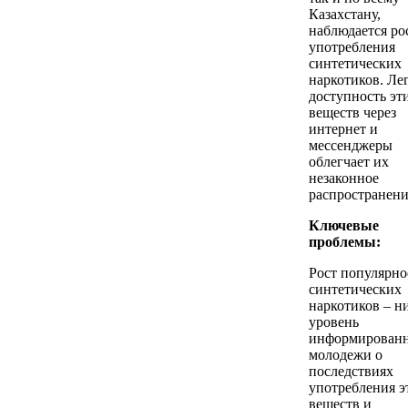
Казахстану,
наблюдается ро
употребления
синтетических
наркотиков. Ле
доступность эт
веществ через
интернет и
мессенджеры
облегчает их
незаконное
распространени
Ключевые
проблемы:
Рост популярно
синтетических
наркотиков – н
уровень
информирован
молодежи о
последствиях
употребления э
веществ и