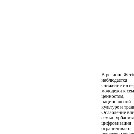
В регионе Жеті
наблюдается
снижение инте
молодежи к се
ценностям,
национальной
культуре и тра
Ослабление вл
семьи, урбаниз
цифровизация
ограничивают
передачу мора