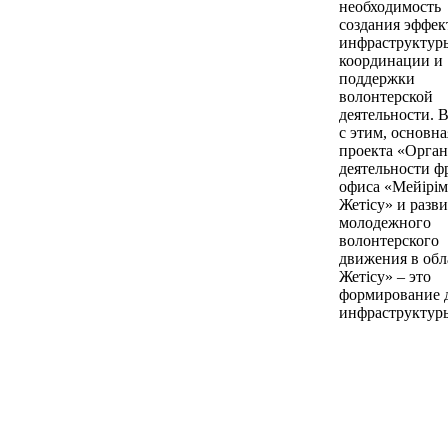
необходимость
создания эффе
инфраструктур
координации и
поддержки
волонтерской
деятельности. В
с этим, основна
проекта «Орга
деятельности ф
офиса «Мейірім
Жетісу» и разв
молодежного
волонтерского
движения в обл
Жетісу» – это
формирование 
инфраструктур