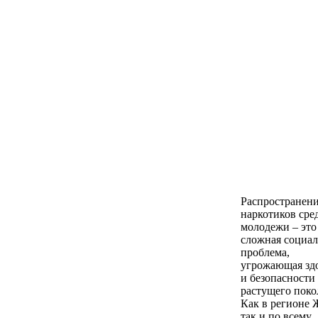
Распространен
наркотиков сре
молодежи – это
сложная социал
проблема,
угрожающая зд
и безопасности
растущего поко
Как в регионе Ж
так и по всему