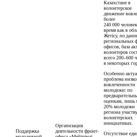
Казахстане в
волонтерское
движение вовл
более
240 000 человек
время как в обл
Жетісу, по дан
региональных 
офисов, база а
волонтеров сос
всего 200–600 
в некоторых го
Особенно актуа
проблема низк
вовлеченности
молодежи: по
предварительн
оценкам, лишь 
20% молодежи
региона участву
волонтерских
инициативах.
Организация
Поддержка
деятельности фронт-
Отсутствие еди
молодежной
офиса «Мейірімді