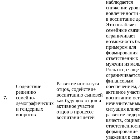
наблюдается
снижение уров
вовлеченности 
в воспитание де
Это ослабляет
семейные связи
ограничивает
возможность б
примером для
формирования
ответственных
мужчин из маль
Роль отца чаще
ограничивается
финансовым
Развитие института
Содействие
обеспечением, а
отцов, содействие
решению
активное участ
воспитанию сыновей
7.
семейно-
воспитании ост
как будущих отцов и
демографических
незначительным
активное участие
и гендерных
ситуация влияе
отцов в процессе
вопросов
развитие лидер
воспитания детей
качеств, социа
ответственност
формирование
уважения к се