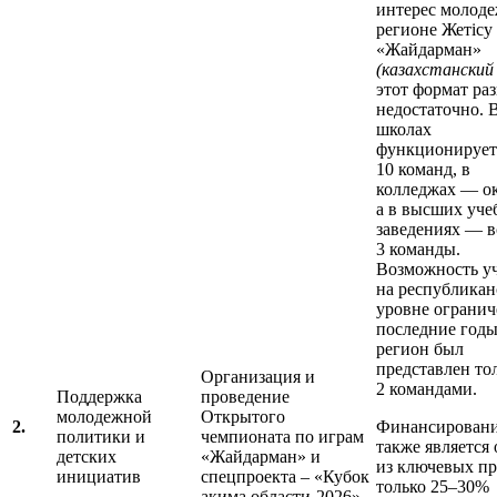
интерес молоде
регионе Жетісу
«Жайдарман»
(казахстанский
этот формат ра
недостаточно. 
школах
функционирует
10 команд, в
колледжах — ок
а в высших уч
заведениях — в
3 команды.
Возможность у
на республикан
уровне ограниче
последние год
регион был
представлен то
Организация и
2 командами.
Поддержка
проведение
молодежной
Открытого
2.
Финансирован
политики и
чемпионата по играм
также является
детских
«Жайдарман» и
из ключевых пр
инициатив
спецпроекта – «Кубок
только 25–30%
акима области-2026»