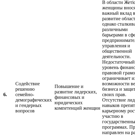
В области Жеті
женщины внос
важный вклад 
развитие област
однако сталкив
различными
барьерами в сф
предпринимател
управления и
общественной
деятельности.
Недостаточный
уровень финан
правовой грам
ограничивает и
Содействие
возможности в
Повышение и
решению
бизнеса и защи
развитие лидерских,
6.
семейно-
своих прав.
финансовых и
демографических
Отсутствие лид
юридических
и гендерных
навыков препят
компетенций женщин
вопросов
карьерному рос
участию в
государственн
программах. Пр
направлен на р