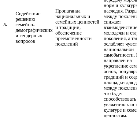
норм и культур
Пропаганда
наследия. Разр
Содействие
национальных и
между поколен
решению
семейных ценностей
снижает
5.
семейно-
и традиций,
взаимодействи
демографических
обеспечение
молодежи и ст
и гендерных
преемственности
поколения, а т
вопросов
поколений
ослабляет чувс
национальной
самобытности.
направлен на
укрепление се
основ, популя
традиций и соз
площадки для д
между поколен
что будет
способствовать
уважению к ис
культуре и сем
ценностям.