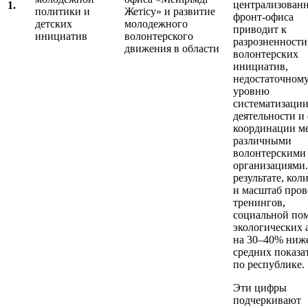
централизован
1.
политики и
Жетісу» и развитие
фронт-офиса
детских
молодежного
приводит к
инициатив
волонтерского
разрозненности
движения в области
волонтерских
инициатив,
недостаточном
уровню
систематизаци
деятельности и
координации м
различными
волонтерскими
организациями.
результате, кол
и масштаб пров
тренингов,
социальной по
экологических 
на 30–40% ниж
средних показа
по республике.
Эти цифры
подчеркивают