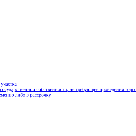
 участка
 государственной собственности, не требующее проведения торг
еменно либо в рассрочку