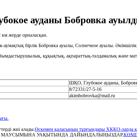
окое ауданы Бобровка ауылды
 км жерде орналасқан.
ік-аумақтық бірлік Бобровка ауылы, Солнечное ауылы. Әкімшілі
 ұйымдастырушылық, құқықтық, ақпараттық-талдамалық және мате
ШҚО, Глубокое ауданы, Бобровк
8/72331/27-5-16
akimbobrovka@mail.ru
ығы.
Өскемен қаласының тұрғындары ХҚКО-ларда қа
КӨМІ