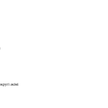
ы
кругі әкімі