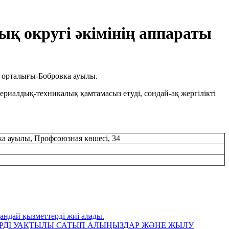
қ округі әкімінің аппараты
к орталығы-Бобровка ауылы.
риалдық-техникалық қамтамасыз етуді, сондай-ақ жергілікті
а ауылы, Профсоюзная көшесі, 34
ндай қызметтерді жиі алады.
РДІ УАҚТЫЛЫ САТЫП АЛЫҢЫЗДАР ЖӘНЕ ЖЫЛУ