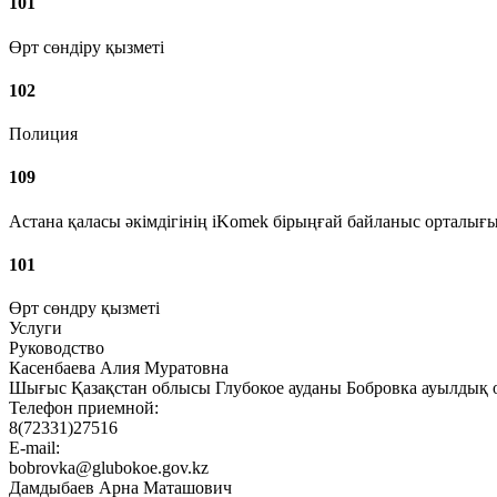
101
Өрт сөндіру қызметі
102
Полиция
109
Астана қаласы әкімдігінің iKomek бірыңғай байланыс орталығ
101
Өрт сөндру қызметі
Услуги
Руководство
Касенбаева Алия Муратовна
Шығыс Қазақстан облысы Глубокое ауданы Бобровка ауылдық о
Телефон приемной:
8(72331)27516
E-mail:
bobrovka@glubokoe.gov.kz
Дамдыбаев Арна Маташович