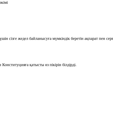
әкімі
шін сізге жедел байланысуға мүмкіндік беретін ақпарат пен се
Конституцияға қатысты өз пікірін білдірді.