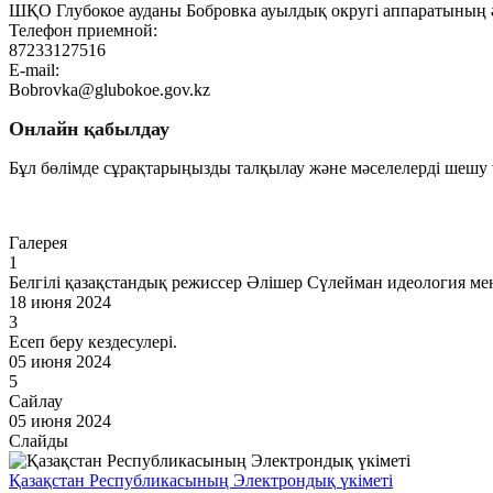
ШҚО Глубокое ауданы Бобровка ауылдық округі аппаратының 
Телефон приемной:
87233127516
E-mail:
Bobrovka@glubokoe.gov.kz
Онлайн қабылдау
Бұл бөлімде сұрақтарыңызды талқылау және мәселелерді шешу ү
Өту
Галерея
1
Белгілі қазақстандық режиссер Әлішер Сүлейман идеология мен 
18 июня 2024
3
Есеп беру кездесулері.
05 июня 2024
5
Сайлау
05 июня 2024
Слайды
Қазақстан Республикасының Электрондық үкіметі