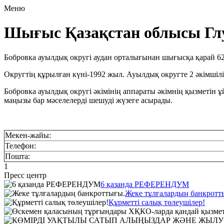
Меню
Шығыс Қазақстан облысы Глуб
Бобровка ауылдық округі аудан орталығынан шығысқа қарай 62
Округтің құрылған күні-1992 жыл.
Ауылдық округте 2 әкімшіл
Бобровка ауылдық округі әкімінің аппараты әкімнің қызметін
маңызы бар мәселелерді шешуді жүзеге асырады.
Мекен
-жайы
:
Телефон:
Пошта:
1
Пресс центр
6 қазанда РЕФЕРЕНДУМ
Жеке тұлғалардың банкротт
Құрметті салық төлеушілер!