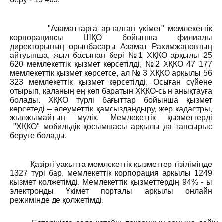
"Азаматтарға арналған үкімет" мемлекеттік
корпорациясы ШҚО бойынша филиалы
директорының орынбасары Азамат Рахимжановтың
айтуынша, жыл басынан бері №1 ХҚКО арқылы 25
620 мемлекеттік қызмет көрсетілді, №2 ХҚКО 47 177
мемлекеттік қызмет көрсетсе, ал № 3 ХҚКО арқылы 56
323 мемлекеттік қызмет көрсетілді. Осыған сүйене
отырып, қаланың ең көп баратын ХҚКО-сын анықтауға
болады. ХҚКО түрлі бағыттар бойынша қызмет
көрсетеді – әлеуметтік қамсыздандыру, жер кадастры,
жылжымайтын мүлік. Мемлекеттік қызметтерді
"ХҚКО" мобильдік қосымшасы арқылы да тапсырыс
беруге болады.
Қазіргі уақытта мемлекеттік қызметтер тізілімінде
1327 түрі бар, мемлекеттік корпорация арқылы 1249
қызмет қолжетімді. Мемлекеттік қызметтердің 94% - ы
электронды Үкімет порталы арқылы онлайн
режимінде де қолжетімді.