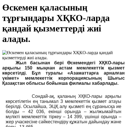
Өскемен қаласының
тұрғындары ХҚКО-ларда
қандай қызметтерді жиі
алады.
Жыл басынан бері Өскемендегі ХҚКО-лары
арқылы 150 мыңнан астам мемлекеттік қызмет
көрсетілді. Бұл туралы «Азаматтарға арналған
үкімет» мемлекеттік корпорациясының Шығыс
Қазақстан облысы бойынша филиалы хабарлады.
Сондай-ақ, қаланың ХҚКО-лары арқылы
көрсетілетін ең танымал 3 мемлекеттік қызмет атауы
берілді. Осылайша, ЭЦҚ алу қызметі ең сұранысқа ие
болды – 42 036, екінші орында – жылжымайтын
мүлікті мемлекеттік тіркеу – 14 399, үшінші орында –
жер учаскесіне сәйкестендіру құжатын дайындау және
беру - 13 465.