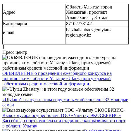
Область Ұлытау, город
Адрес
Жезказган, проспект
Алашахана 1, 3 этаж
Канцелярия
87102778142
ba.zhailaubaev@ulytau-
e-mail
region.gov.kz
1
Пресс центр
ОБЪЯВЛЕНИЕ о проведении ежегодного конкурса на
премию акима области Ұлытау «Ular», присуждаемой
работникам средств массовой информации
«Ulytau Zhastary»: в этом году жильем обеспечены 32 молодые
семьи
Вывоз мусора осуществляет ТОО «Ұлытау ЭКОСЕРВИС»
Бассейны, спорткомплексы и стадионы: как развивают спорт
в области Улытау