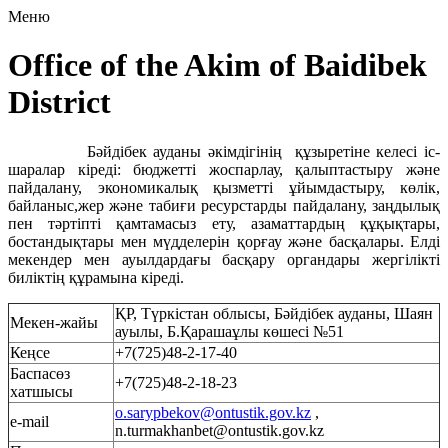
Меню
Office of the Akim of Baidibek
District
Бәйдібек ауданы әкімдігінің құзыретіне келесі іс-
шаралар кіреді: бюджетті жоспарлау, қалыптастыру және
пайдалану, экономикалық қызметті ұйымдастыру, көлік,
байланыс,жер және табиғи ресурстарды пайдалану, заңдылық
пен тәртіпті қамтамасыз ету, азаматтардың құқықтары,
бостандықтары мен мүдделерін қорғау және басқалары. Елді
мекендер мен ауылдардағы басқару органдары жергілікті
биліктің құрамына кіреді.
ҚР, Түркістан облысы, Бәйдібек ауданы, Шаян
Мекен-жайы
ауылы, Б.Қарашаұлы көшесі №51
Кеңсе
+7(725)48-2-17-40
Баспасөз
+7(725)48-2-18-23
хатшысы
o.sarypbekov@ontustik.gov.kz
,
e-mail
n.turmakhanbet@ontustik.gov.kz