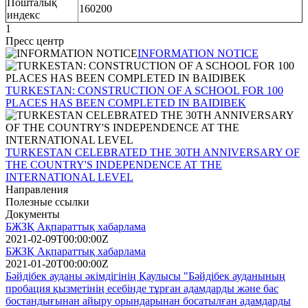
Пошталық
160200
индекс
1
Пресс центр
INFORMATION NOTICE
TURKESTAN: CONSTRUCTION OF A SCHOOL FOR 100
PLACES HAS BEEN COMPLETED IN BAIDIBEK
TURKESTAN CELEBRATED THE 30TH ANNIVERSARY OF
THE COUNTRY'S INDEPENDENCE AT THE
INTERNATIONAL LEVEL
Направления
Полезные ссылки
Документы
БЖЗҚ Ақпараттық хабарлама
2021-02-09T00:00:00Z
БЖЗҚ Ақпараттық хабарлама
2021-01-20T00:00:00Z
Бәйдібек ауданы әкімдігінің Қаулысы "Бәйдібек ауданының
пробация қызметінің есебінде тұрған адамдарды және бас
бостандығынан айыру орындарынан босатылған адамдарды