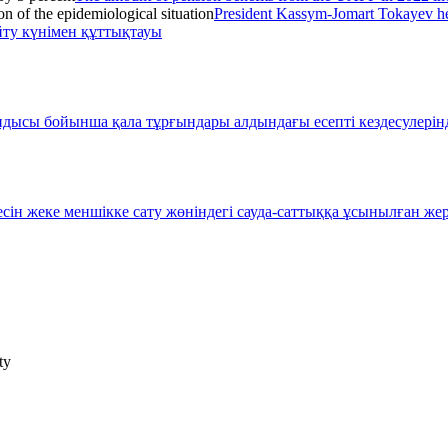
President Kassym-Jomart Tokayev held
айту күнімен құттықтауы
сы бойынша қала тұрғындары алдындағы есепті кездесулерінде 
ін жеке меншікке сату жөніндегі сауда-саттыққа ұсынылған жер 
ty