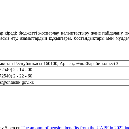
ар кіреді: бюджетті жоспарлау, қалыптастыру және пайдалану, 
масыз ету, азаматтардың құқықтары, бостандықтары мен мүдде
ақстан Республикасы
160100, Арыс қ. Әль-Фараби көшесі 3.
72540) 2 - 14 - 00
72540) 2 - 22 - 60
ys@
ontustik.gov.kz
The amount of pension benefits from the UAPF in 2022 inc