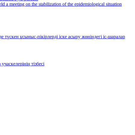
 a meeting on the stabilization of the epidemiological situation
түскен ұсыныс-пікірлерді іске асыру жөніндегі іс-шаралар
учаскелерінің тізбесі