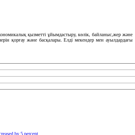
экономикалық қызметті ұйымдастыру, көлік, байланыс,жер және
лерін қорғау және басқалары. Елді мекендер мен ауылдардағы
reased by 5 percent