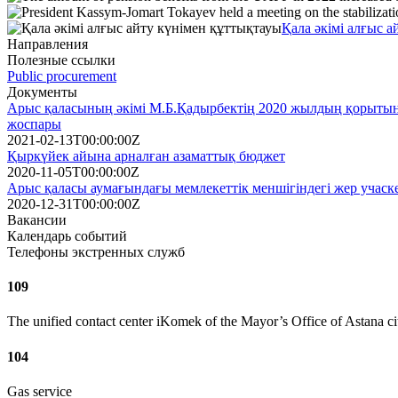
Қала әкімі алғыс 
Направления
Полезные ссылки
Public procurement
Документы
Арыс қаласының әкімі М.Б.Қадырбектің 2020 жылдың қорытынды
жоспары
2021-02-13T00:00:00Z
Қыркүйек айына арналған азаматтық бюджет
2020-11-05T00:00:00Z
Арыс қаласы аумағындағы мемлекеттік меншігіндегі жер учаскес
2020-12-31T00:00:00Z
Вакансии
Календарь событий
Телефоны экстренных служб
109
The unified contact center iKomek of the Mayor’s Office of Astana ci
104
Gas service