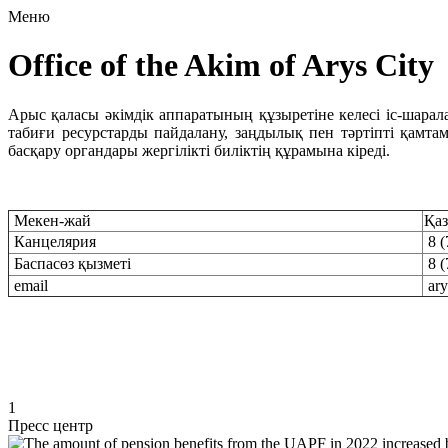
Меню
Office of the Akim of Arys City
Арыс қаласы әкімдік аппаратының құзыретіне келесі іс-шарал
табиғи ресурстарды пайдалану, заңдылық пен тәртіпті қамта
басқару органдары жергілікті биліктің құрамына кіреді.
Мекен-жай
Қаз
Канцелярия
8 (
Баспасөз қызметі
8 (
email
ar
1
Пресс центр