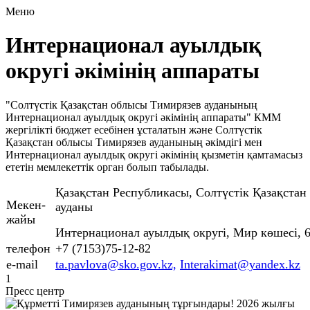
Меню
Интернационал ауылдық
округі әкімінің аппараты
"Солтүстік Қазақстан облысы Тимирязев ауданының
Интернационал ауылдық округі әкімінің аппараты" КММ
жергілікті бюджет есебінен ұсталатын және Солтүстік
Қазақстан облысы Тимирязев ауданының әкімдігі мен
Интернационал ауылдық округі әкімінің қызметін қамтамасыз
ететін мемлекеттік орган болып табылады.
Қазақстан Республикасы, Солтүстік Қазақста
Мекен-
ауданы
жайы
Интернационал ауылдық округі, Мир көшесі, 
телефон
+7 (7153)75-12-82
e-mail
ta.pavlova@sko.gov.kz,
Interakimat@yandex.kz
1
Пресс центр