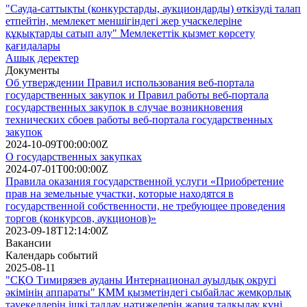
"Сауда-саттықты (конкурстарды, аукциондарды) өткізуді талап
етпейтін, мемлекет меншігіндегі жер учаскелеріне
құқықтарды сатып алу" Мемлекеттік қызмет көрсету
қағидалары
Ашық деректер
Документы
Об утверждении Правил использования веб-портала
государственных закупок и Правил работы веб-портала
государственных закупок в случае возникновения
технических сбоев работы веб-портала государственных
закупок
2024-10-09T00:00:00Z
О государственных закупках
2024-07-01T00:00:00Z
Правила оказания государственной услуги «Приобретение
прав на земельные участки, которые находятся в
государственной собственности, не требующее проведения
торгов (конкурсов, аукционов)»
2023-09-18T12:14:00Z
Вакансии
Календарь событий
2025-08-11
"СҚО Тимирязев ауданы Интернационал ауылдық округі
әкімінің аппараты" КММ қызметіндегі сыбайлас жемқорлық
тәуекелдерін ішкі талдау нәтижелерін жария талқылау күні