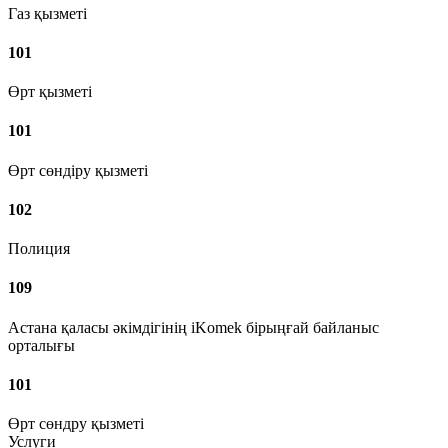
Газ қызметі
101
Өрт қызметі
101
Өрт сөндіру қызметі
102
Полиция
109
Астана қаласы әкімдігінің iKomek бірыңғай байланыс
орталығы
101
Өрт сөндру қызметі
Услуги