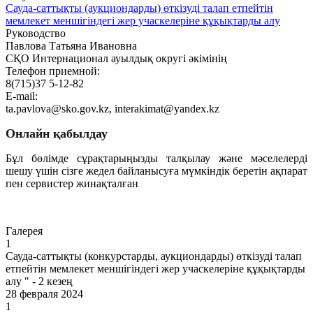
Сауда-саттықты (аукциондарды) өткізуді талап етпейтін
мемлекет меншігіндегі жер учаскелеріне құқықтарды алу
Руководство
Павлова Татьяна Ивановна
СҚО Интернационал ауылдық округі әкімінің
Телефон приемной:
8(715)37 5-12-82
E-mail:
ta.pavlova@sko.gov.kz, interakimat@yandex.kz
Онлайн қабылдау
Бұл бөлімде сұрақтарыңызды талқылау және мәселелерді
шешу үшін сізге жедел байланысуға мүмкіндік беретін ақпарат
пен сервистер жинақталған
Өту
Галерея
1
Сауда-саттықты (конкурстарды, аукциондарды) өткізуді талап
етпейтін мемлекет меншігіндегі жер учаскелеріне құқықтарды
алу " - 2 кезең
28 февраля 2024
1