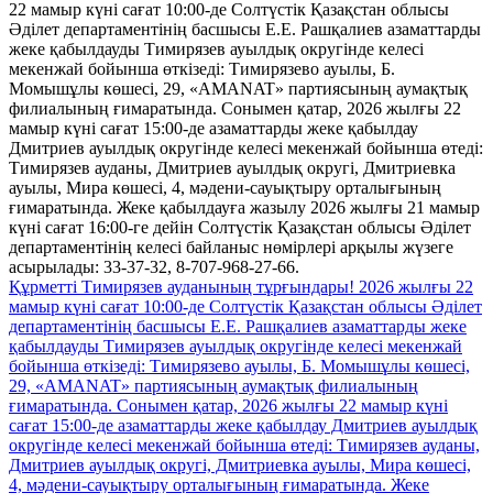
Құрметті Тимирязев ауданының тұрғындары! 2026 жылғы 22
мамыр күні сағат 10:00-де Солтүстік Қазақстан облысы Әділет
департаментінің басшысы Е.Е. Рашқалиев азаматтарды жеке
қабылдауды Тимирязев ауылдық округінде келесі мекенжай
бойынша өткізеді: Тимирязево ауылы, Б. Момышұлы көшесі,
29, «AMANAT» партиясының аумақтық филиалының
ғимаратында. Сонымен қатар, 2026 жылғы 22 мамыр күні
сағат 15:00-де азаматтарды жеке қабылдау Дмитриев ауылдық
округінде келесі мекенжай бойынша өтеді: Тимирязев ауданы,
Дмитриев ауылдық округі, Дмитриевка ауылы, Мира көшесі,
4, мәдени-сауықтыру орталығының ғимаратында. Жеке