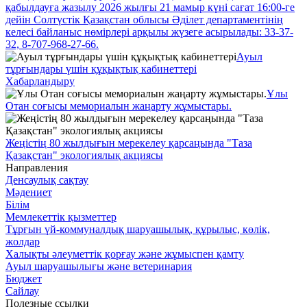
қабылдауға жазылу 2026 жылғы 21 мамыр күні сағат 16:00-ге
дейін Солтүстік Қазақстан облысы Әділет департаментінің
келесі байланыс нөмірлері арқылы жүзеге асырылады: 33-37-
32, 8-707-968-27-66.
Ауыл
тұрғындары үшін құқықтық кабинеттері
Хабарландыру
Ұлы
Отан соғысы мемориалын жаңарту жұмыстары.
Жеңістің 80 жылдығын мерекелеу қарсаңында "Таза
Қазақстан" экологиялық акциясы
Направления
Денсаулық сақтау
Мәдениет
Білім
Мемлекеттік қызметтер
Тұрғын үй-коммуналдық шаруашылық, құрылыс, көлік,
жолдар
Халықты әлеуметтік қорғау және жұмыспен қамту
Ауыл шаруашылығы және ветеринария
Бюджет
Сайлау
Полезные ссылки