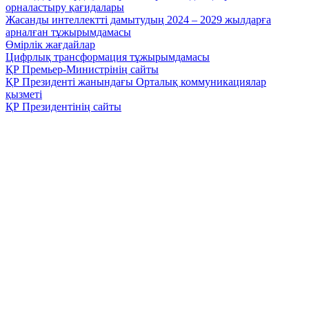
орналастыру қағидалары
Жасанды интеллектті дамытудың 2024 – 2029 жылдарға
арналған тұжырымдамасы
Өмірлік жағдайлар
Цифрлық трансформация тұжырымдамасы
ҚР Премьер-Министрінің сайты
ҚР Президенті жанындағы Орталық коммуникациялар
қызметі
ҚР Президентінің сайты