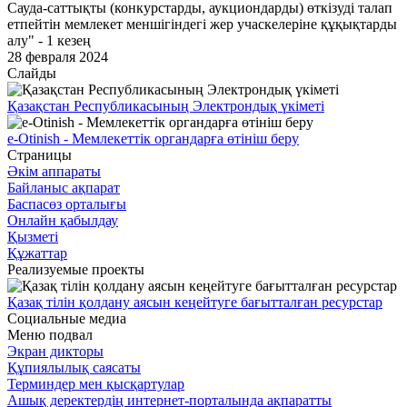
Сауда-саттықты (конкурстарды, аукциондарды) өткізуді талап
етпейтін мемлекет меншігіндегі жер учаскелеріне құқықтарды
алу" - 1 кезең
28 февраля 2024
Слайды
Қазақстан Республикасының Электрондық үкіметі
e-Otinish - Мемлекеттік органдарға өтініш беру
Страницы
Әкім аппараты
Байланыс ақпарат
Баспасөз орталығы
Онлайн қабылдау
Қызметі
Құжаттар
Реализуемые проекты
Қазақ тілін қолдану аясын кеңейтуге бағытталған ресурстар
Социальные медиа
Меню подвал
Экран дикторы
Құпиялылық саясаты
Терминдер мен қысқартулар
Ашық деректердің интернет-порталында ақпаратты