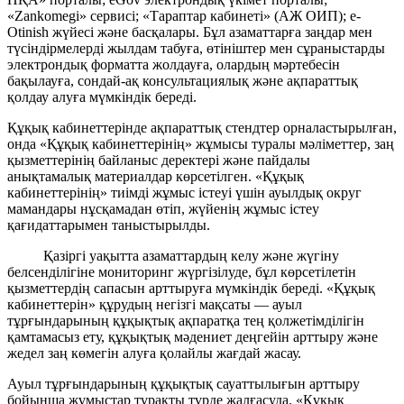
«Zankomegi» сервисі; «Тараптар кабинеті» (АЖ ОИП); e-
Otinish жүйесі және басқалары. Бұл азаматтарға заңдар мен
түсіндірмелерді жылдам табуға, өтініштер мен сұраныстарды
электрондық форматта жолдауға, олардың мәртебесін
бақылауға, сондай-ақ консультациялық және ақпараттық
қолдау алуға мүмкіндік береді.
Құқық кабинеттерінде ақпараттық стендтер орналастырылған,
онда «Құқық кабинеттерінің» жұмысы туралы мәліметтер, заң
қызметтерінің байланыс деректері және пайдалы
анықтамалық материалдар көрсетілген. «Құқық
кабинеттерінің» тиімді жұмыс істеуі үшін ауылдық округ
мамандары нұсқамадан өтіп, жүйенің жұмыс істеу
қағидаттарымен таныстырылды.
Қазіргі уақытта азаматтардың келу және жүгіну
белсенділігіне мониторинг жүргізілуде, бұл көрсетілетін
қызметтердің сапасын арттыруға мүмкіндік береді. «Құқық
кабинеттерін» құрудың негізгі мақсаты — ауыл
тұрғындарының құқықтық ақпаратқа тең қолжетімділігін
қамтамасыз ету, құқықтық мәдениет деңгейін арттыру және
жедел заң көмегін алуға қолайлы жағдай жасау.
Ауыл тұрғындарының құқықтық сауаттылығын арттыру
бойынша жұмыстар тұрақты түрде жалғасуда. «Құқық