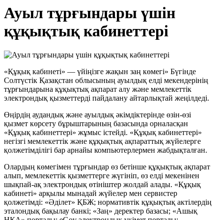
Ауыл тұрғындары үшін
құқықтық кабинеттері
«Құқық кабинеті» — үйіңізге жақын заң көмегі» Бүгінде
Солтүстік Қазақстан облысының ауылдық елді мекендерінің
тұрғындарына құқықтық ақпарат алу және мемлекеттік
электрондық қызметтерді пайдалану айтарлықтай жеңілдеді.
Өңірдің аудандық және ауылдық әкімдіктерінде өзін-өзі
қызмет көрсету бұрыштарының базасында орналасқан
«Құқық кабинеттері» жұмыс істейді. «Құқық кабинеттері»
негізгі мемлекеттік және құқықтық ақпараттық жүйелерге
қолжетімділігі бар арнайы компьютерлермен жабдықталған.
Олардың көмегімен тұрғындар өз бетінше құқықтық ақпарат
алып, мемлекеттік қызметтерге жүгініп, өз елді мекенінен
шықпай-ақ электрондық өтініштер жолдай алады. «Құқық
кабинеті» арқылы мынадай жүйелер мен сервистер
қолжетімді: «Әділет» ҚБЖ; нормативтік құқықтық актілердің
эталондық бақылау банкі; «Заң» деректер базасы; «Ашық
НҚА» порталы; eGov электрондық үкімет порталы;