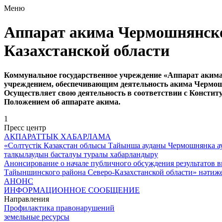
Меню
Аппарат акима Чермошнянско
Казахстанской области
Коммунальное государственное учреждение «Аппарат акима
учреждением, обеспечивающим деятельность акима Чермош
Осуществляет свою деятельность в соответствии с Констит
Положением об аппарате акима.
1
Пресс центр
АҚПАРАТТЫҚ ХАБАРЛАМА
«Солтүстік Қазақстан облысы Тайынша ауданы Чермошнянка ау
талқылаудың басталуы туралы хабарландыру
Анонсирование о начале публичного обсуждения результатов 
Тайыншинского района Северо-Казахстанской области» нәтиже
АНОНС
ИНФОРМАЦИОННОЕ СООБЩЕНИЕ
Направления
Профилактика правонарушений
земельные ресурсы