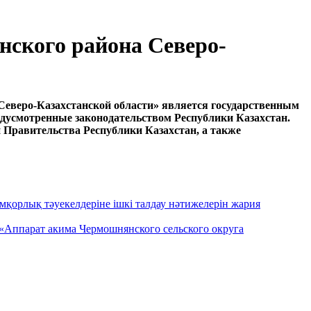
ского района Северо-
еверо-Казахстанской области» является государственным
дусмотренные законодательством Республики Казахстан.
и Правительства Республики Казахстан, а также
қорлық тәуекелдеріне ішкі талдау нәтижелерін жария
 «Аппарат акима Чермошнянского сельского округа