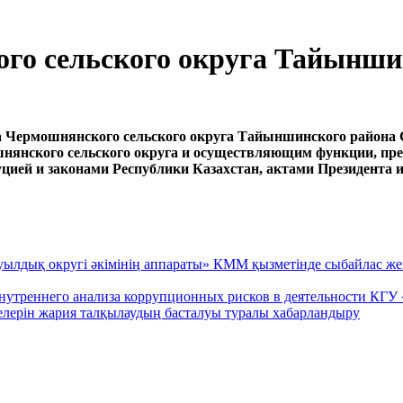
го сельского округа Тайыншин
 Чермошнянского сельского округа Тайыншинского района С
нянского сельского округа и осуществляющим функции, пре
уцией и законами Республики Казахстан, актами Президента 
ылдық округі әкімінің аппараты» КММ қызметінде сыбайлас жем
внутреннего анализа коррупционных рисков в деятельности КГУ
лерін жария талқылаудың басталуы туралы хабарландыру