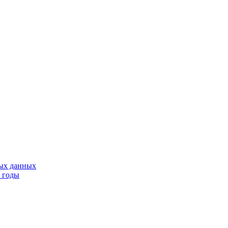
тых данных
9 годы