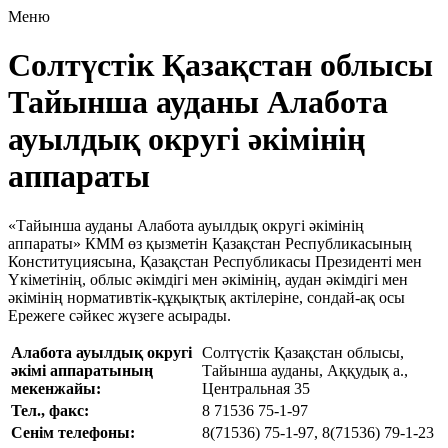
Меню
Солтүстік Қазақстан облысы
Тайынша ауданы Алабота
ауылдық округі әкімінің
аппараты
«Тайынша ауданы Алабота ауылдық округі әкімінің
аппараты» КММ өз қызметін Қазақстан Республикасының
Конституциясына, Қазақстан Республикасы Президенті мен
Үкіметінің, облыс әкімдігі мен әкімінің, аудан әкімдігі мен
әкімінің нормативтік-құқықтық актілеріне, сондай-ақ осы
Ережеге сәйкес жүзеге асырады.
Алабота ауылдық округі
Солтүстiк Қазақстан облысы,
әкімі аппаратының
Тайынша ауданы, Аққудық а.,
мекенжайы:
Центральная 35
Тел., факс:
8 71536 75-1-97
Сенiм телефоны:
8(71536) 75-1-97, 8(71536) 79-1-23