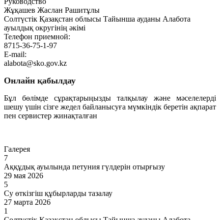
Руководство
Жұқашев Жаслан Рашитұлы
Солтүстік Қазақстан облысы Тайынша ауданы Алабота
ауылдық округінің әкімі
Телефон приемной:
8715-36-75-1-97
E-mail:
alabota@sko.gov.kz
Онлайн қабылдау
Бұл бөлімде сұрақтарыңызды талқылау және мәселелерді
шешу үшін сізге жедел байланысуға мүмкіндік беретін ақпарат
пен сервистер жинақталған
Өту
Галерея
7
Аққұдық ауылында петуния гүлдерін отырғызу
29 мая 2026
5
Су өткізгіш құбырларды тазалау
27 марта 2026
1
Солтүстік Қазақстан облысы Тайынша ауданы Алабота