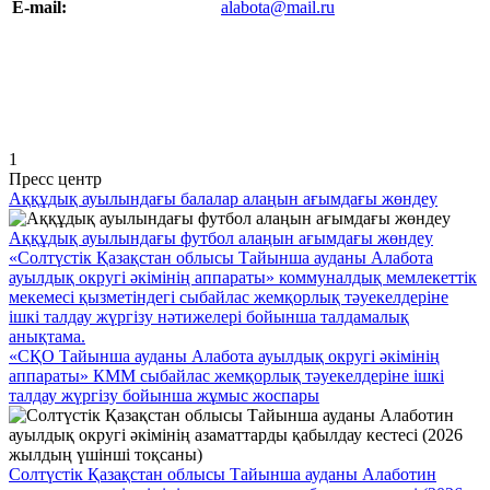
E-mail:
alabota@mail.ru
1
Пресс центр
Аққұдық ауылындағы балалар алаңын ағымдағы жөндеу
Аққұдық ауылындағы футбол алаңын ағымдағы жөндеу
«Солтүстік Қазақстан облысы Тайынша ауданы Алабота
ауылдық округі әкімінің аппараты» коммуналдық мемлекеттік
мекемесі қызметіндегі сыбайлас жемқорлық тәуекелдеріне
ішкі талдау жүргізу нәтижелері бойынша талдамалық
анықтама.
«СҚО Тайынша ауданы Алабота ауылдық округі әкімінің
аппараты» КММ сыбайлас жемқорлық тәуекелдеріне ішкі
талдау жүргізу бойынша жұмыс жоспары
Солтүстік Қазақстан облысы Тайынша ауданы Алаботин