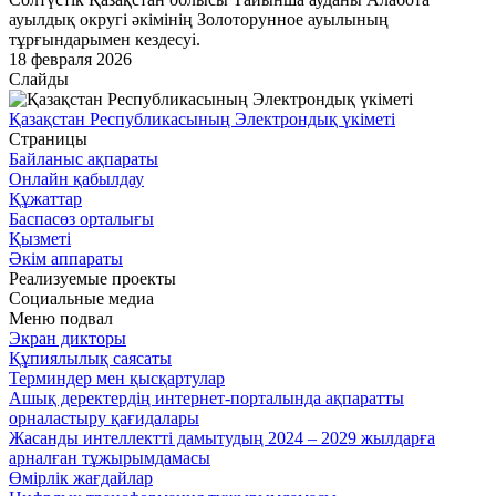
ауылдық округі әкімінің Золоторунное ауылының
тұрғындарымен кездесуі.
18 февраля 2026
Слайды
Қазақстан Республикасының Электрондық үкіметі
Страницы
Байланыс ақпараты
Онлайн қабылдау
Құжаттар
Баспасөз орталығы
Қызметі
Әкім аппараты
Реализуемые проекты
Социальные медиа
Меню подвал
Экран дикторы
Құпиялылық саясаты
Терминдер мен қысқартулар
Ашық деректердің интернет-порталында ақпаратты
орналастыру қағидалары
Жасанды интеллектті дамытудың 2024 – 2029 жылдарға
арналған тұжырымдамасы
Өмірлік жағдайлар