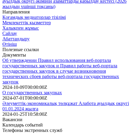
ауылдық округі әкімінің азаматтарды қабылдау кестесі (2026
жылдың үшінші тоқсаны)
Направления
Қоғамдық медиаторлар тізілімі
Мемлекеттік қызметтер
Халықпен жұмыс
Сайлау
Абаттандыру
Өтініш
Полезные ссылки
Документы
Об утверждении Правил использования веб-портала
государственных закупок и Правил работы веб-портала
государственных закупок в случае возникновения
технических сбоев работы веб-портала государственных
закупок
2024-10-09T00:00:00Z
О государственных закупках
2024-07-01T00:00:00Z
Әлеуметтік-экономикалық төлқұжат Алабота ауылдық округі
01.01.2024 жылға
2024-01-25T10:58:00Z
Вакансии
Календарь событий
Телефоны экстренных служб