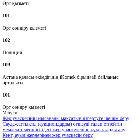
Өрт қызметі
101
Өрт сөндіру қызметі
102
Полиция
109
Астана қаласы әкімдігінің iKomek бірыңғай байланыс
орталығы
101
Өрт сөндру қызметі
Услуги
Жер учаскесінің нысаналы мақсатын өзгертуге шешім беру
Сауда-саттықты (аукциондарды) өткізуді талап етпейтін
мемлекет меншігіндегі жер учаскелеріне құқықтарды алу
Кент, ауыл жерлерінен жер учаскесін беру