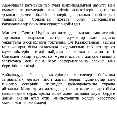
Қабылдауға қатысушылар ауыл шаруашылығын дамыту мен
ғылыми зерттеулердің тәжірибелік аспектілеріне қатысты
ұсыныстарымен бөлісіп, өздерінің ғылыми жобаларын
таныстырды. Сондай-ақ жоғары білім саласындағы
бағдарламалар бойынша сұрақтар қойылды.
Министр Саясат Нұрбек азаматтарды тыңдап, министрлік
тарапынан атқарылып жатқан жұмыстар және алдағы
уақыттағы жоспарларға тоқталды. Ол Қазақстанның ғылым
мен жоғары білім саласында академиялық хаб ретінде өз
мүмкіндіктерін тиімді пайдаланып жатқанын атап өтті.
Сонымен қатар ведомство жүзеге асырып жатқан ғылыми
зерттеулер мен білім беру реформаларына ерекше мән
беретінін жеткізді.
Қабылдауда барлық көтерілген мәселелер бойынша
заңнамалық негізде тиісті жауап беріліп, ұсыныстар мен
пікірлер ескеріліп, шешімдер қабылданатыны туралы
айтылды. Министр азаматтардың ғылым және жоғары білім
саласындағы сұрақтарына ашық және шынайы жауап беруге
дайын екенін атап өтіп, министрліктің қолдау көрсетуге
ұмтылатынын мәлімдеді.