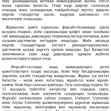
беру ұйымдарының жетекші мамандарынан жалпы 100-ге
жуық сарапшы қатысты. Олар кадр даярлау саласында
отандық және халықаралық тәжірибелерді зерттеу арқылы
өңірлік стандарттар жасап, кадрлық қамтамасыз ету
мәселелерін талқылады.
Жұмыспен қамту нарығына форсайт-болжамдау әдісін
қолдана отырып, жоба сарапшылары қазіргі заман талабына
сай мамандарды даярлаудың теориялық-методологиялық және
ғылыми-әдістемелік негіздерін анықтады. Жоба аясында
өңірлік стандарттарды енгізуге ұйымдастырушылық-
әдістемелік қолдау көрсету ерекше маңызды. Бұл Қазақстан
экономикасы үшін кадр даярлаудың тұрақты жүйесін
қалыптастыруға ықпал етеді.
-Форсайт-сессияда жаңа мамандықтарға деген
қажеттіліктерге талдау жасалды, білім беру бағдарламалары
әзірленіп, кәсіби стандарттар жаңартылды. Жұмыс үш негізгі
бағытты – көлік және логистика, мұнай-газ және мұнай-
химия, білім беру саласын қамтыды. Осы салаларда алдағы 10-
15 жылдағы түбегейлі өзгерістер мен олардың саяси,
технологиялық және әлеуметтік салдарлары талқыланды.
Форсайт нәтижелеріне сүйене отырып, Utebayev University
және Atyrau University қызметкерлерінен құралған жұмысшы
тобы мақалалар, монография мен оқулықтар жасақтауды