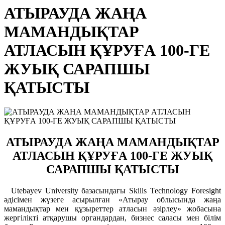
АТЫРАУДА ЖАҢА
МАМАНДЫҚТАР
АТЛАСЫН ҚҰРУҒА 100-ГЕ
ЖУЫҚ САРАПШЫ
ҚАТЫСТЫ
АТЫРАУДА ЖАҢА МАМАНДЫҚТАР
АТЛАСЫН ҚҰРУҒА 100-ГЕ ЖУЫҚ
САРАПШЫ ҚАТЫСТЫ
Utebayev University базасындағы Skills Technology Foresight
әдісімен жүзеге асырылған «Атырау облысында жаңа
мамандықтар мен құзыреттер атласын әзірлеу» жобасына
жергілікті атқарушы органдардан, бизнес саласы мен білім