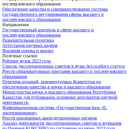
Обеспечение качества и совершенствование системы
государственного регулирования сферы высшего и
послевузовского образования
Направления
Государственный контроль в сфере высшего и
послевузовского образования
Разрешительная политика
Аттестация научных кадров
Внешняя оценка и анализ
Полезные ссылки
Рейтинг вузов 2023 года
Список диссертационных советов в вузах без особого статуса
Реестр образовательных программ высшего и послевузовского
образования
Перечень изданий, рекомендуемых Комитетом по
обеспечению качества в науки и высшего образования
Министерства науки и высшего образования Республики
Казахстан для публикации основных результатов научной
деятельности
Информационная система «Государственная база «Е-
лицензирование»
Реестр признанных аккредитационных органов
Анализ деятельности дисcертационных советов и журналов
из Перечня КОКСНВО по состоянию на июнь 2023 года