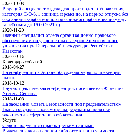
2020-10-09
Ведущий специалист отдела делопроизводства Управления,
категория С-О-6, 1 единица (временно, на период отпуска без
сохранения заработной платы основного работника по уходу
за ребенком до 19.09.2021 г.)
2020-11-20
Главный специалист отдела организационно-правового
обеспечения и государственных закупок Хозяйственного
управления при Генеральной прокуратуре Республики
Казахстан
2020-09-16
Календарь событий
2018-04-27
На конференции в Астане обсуждены меры по превенции
пыток
2018-10-12
Научно-практическая конференция, посвященная 95-летию
Утегена Сеитова
2018-11-08
На заседании Совета Безопасности под председательством
Главы государства рассмотрены результаты проверки
законности в сфере тарифообразования
Услуги
Сервис получения справок третьими лицами
Выдача справки о наличии либо отсутствии судимости