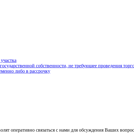
 участка
 государственной собственности, не требующее проведения торг
еменно либо в рассрочку
волят оперативно связаться с нами для обсуждения Ваших вопро