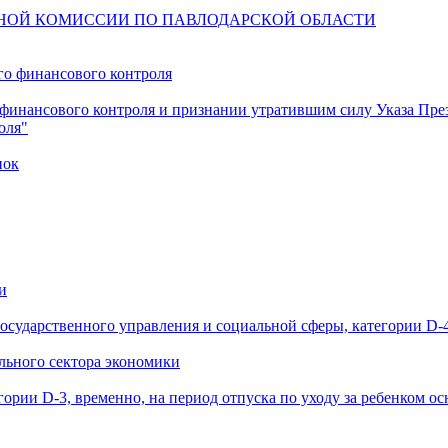
ОННОЙ КОМИССИИ ПО ПАВЛОДАРСКОЙ ОБЛАСТИ
го финансового контроля
финансового контроля и признании утратившим силу Указа През
оля"
пок
и
государственного управления и социальной сферы, категории D-
ального сектора экономики
гории D-3, временно, на период отпуска по уходу за ребенком ос