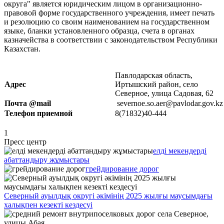
округа" является юридическим лицом в организационно-
правовой форме государственного учреждения, имеет печать
и резолюцию со своим наименованием на государственном
языке, бланки установленного образца, счета в органах
казначейства в соответствии с законодательством Республики
Казахстан.
Павлодарская область,
Адрес
Иртышский район, село
Северное, улица Садовая, 62
Почта @mail
severnoe.so.aer@pavlodar.gov.kz
Телефон приемной
8(71832)40-444
1
Пресс центр
елді мекендерді
абаттандыру жұмыстары
грейдирование дорог
Северный ауылдық округі әкімінің 2025 жылғы маусымдағы
халықпен кезекті кездесуі