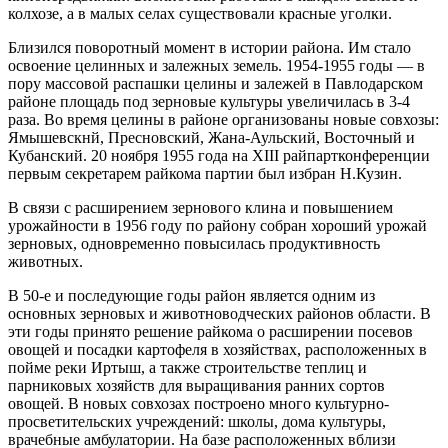
колхозе, а в малых селах существовали красные уголки.
Близился поворотный момент в истории района. Им стало
освоение целинных и залежных земель. 1954-1955 годы — в
пору массовой распашки целины и залежей в Павло­дарском
районе площадь под зерновые культуры увеличилась в 3-4
раза. Во время целины в районе организованы новые совхозы:
Ямышевскнй, Пресновский, Жана-Аульский, Восточный и
Кубанский. 20 ноября 1955 года на XIII райпартконференции
первым секретарем райкома партии был избран Н.Кузин.
В связи с расширением зернового клина и повышением
урожайности в 1956 году по району собран хороший урожай
зерновых, одновременно повысилась продуктивность
животных.
В 50-е и последующие годы район является одним из
основных зерновых и животноводческих районов области. В
эти годы принято решение райкома о расширении посевов
овощей и посадки картофеля в хозяйствах, расположенных в
пойме реки Иртыш, а также строительстве теплиц и
парниковых хозяйств для выращивания ранних сортов
овощей. В новых совхозах построено много культурно-
просветительских учреждений: школы, дома культуры,
врачебные амбулатории. На базе расположенных вблизи