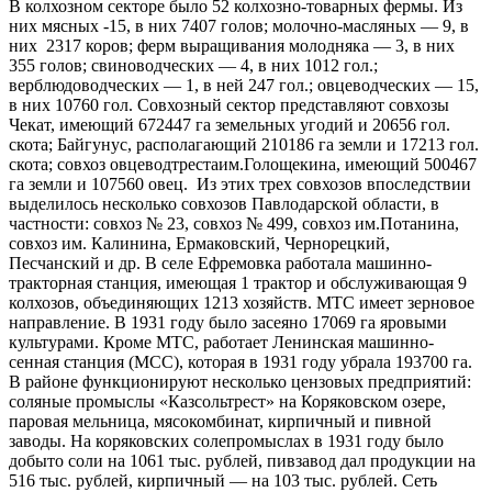
В колхозном секторе было 52 колхозно-товарных фермы. Из
них мясных -15, в них 7407 голов; молочно-масляных — 9, в
них 2317 коров; ферм выращивания молодняка — 3, в них
355 голов; свиноводческих — 4, в них 1012 гол.;
верблюдоводческих — 1, в ней 247 гол.; овцеводческих — 15,
в них 10760 гол. Совхозный сектор представляют совхозы
Чекат, имеющий 672447 га земельных угодий и 20656 гол.
скота; Байгунус, располагающий 210186 га земли и 17213 гол.
скота; совхоз овцеводтрестаим.Голощекина, имеющий 500467
га земли и 107560 овец. Из этих трех совхозов впоследствии
выделилось несколько совхозов Павлодарской об­ласти, в
частности: совхоз № 23, совхоз № 499, совхоз им.Потанина,
совхоз им. Калинина, Ермаковский, Чернорецкий,
Песчанский и др. В селе Ефремовка работала машинно-
тракторная станция, имеющая 1 трактор и обслуживающая 9
колхозов, объединяющих 1213 хозяйств. МТС имеет зерновое
направление. В 1931 году было засеяно 17069 га яровыми
культурами. Кроме МТС, работает Ленинская машинно-
сенная станция (МСС), которая в 1931 году убрала 193700 га.
В районе функционируют несколько цензовых предприятий:
соляные промыслы «Казсольтрест» на Коряковском озере,
паровая мельница, мясокомбинат, кирпичный и пивной
заводы. На коряковских солепромыслах в 1931 году было
добыто соли на 1061 тыс. рублей, пивзавод дал продукции на
516 тыс. рублей, кирпичный — на 103 тыс. рублей. Сеть