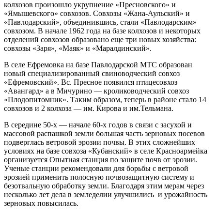
колхозов произошло укрупнение «Пресновского» и
«Ямышевского» совхозов. Совхозы «Жана-Аульский» и
«Павлодарский», объединившись, стали «Павлодарским»
совхозом. В начале 1962 года на базе колхозов и некоторых
отделений совхозов образовано еще три новых хозяйства:
совхозы «Заря», «Маяк» и «Маралдинский».
В селе Ефремовка на базе Павлодарской МТС образован
новый специализированный свиноводческий совхоз
«Ефремовский». Вс. Пресное появился птицесовхоз
«Авангард» а в Мичурино — кролиководческий совхоз
«Плодопитомник». Таким образом, теперь в районе стало 14
совхозов и 2 колхоза — им. Кирова и им.Тельмана.
В середине 50-х — начале 60-х годов в связи с засухой и
массовой распашкой земли большая часть зерновых посевов
подверглась ветровой эрозии почвы. В этих сложнейших
условиях на базе совхоза «Кубанский» в селе Красноармейка
организуется Опытная станция по защите почв от эрозии.
Ученые станции рекомендовали для борьбы с ветровой
эрозией применить полосную почвозащитную систему и
безотвальную обработку земли. Благодаря этим мерам через
несколько лет дела в земледелии улучшились и урожайность
зерновых повысилась.