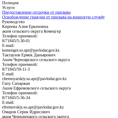
Полиция
Услуги
Предоставление отсрочки от призыва
Освобождение граждан от призыва на воинскую службу
Руководство
Киреева Алия Еркеновна
аким сельского округа Кемеңгер
Телефон приемной:
8/71845/5-30-01
E-mail:
kemenger.so.apr@pavlodar.gov.kz
Тактаулов Ермек Даньярович
Аким Черноярского сельского округа
Телефон приемной:
8/71845/59-11-3
E-mail:
chernoyarskiy.so.apr@pavlodar.gov.kz
Гапу Сапаржан
Аким Ефремовского сельского округа
Телефон приемной:
8/71845/5-36-34
E-mail:
efremovskiy.so.apr@pavlodar.gov.kz
Омаров Серик Идрисович
аким Чернорецкого сельского округа