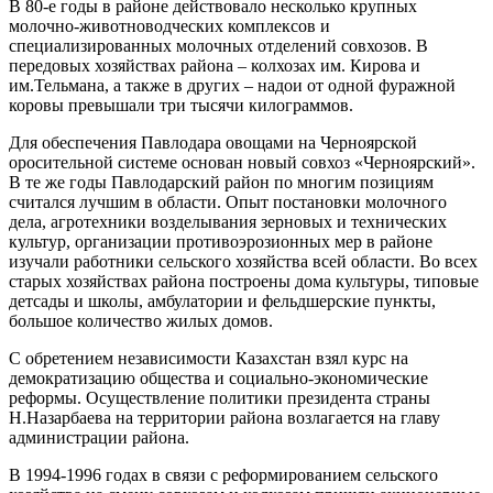
В 80-е годы в районе действовало несколько крупных
молочно-животноводческих комплексов и
специализированных молочных отделений совхозов. В
передовых хозяйствах района – колхозах им. Кирова и
им.Тельмана, а также в других – надои от одной фуражной
коровы превышали три тысячи килограммов.
Для обеспечения Павлодара овощами на Черноярской
оросительной системе основан новый совхоз «Черноярский».
В те же годы Павлодарский район по многим позициям
считался лучшим в области. Опыт постановки молочного
дела, агротехники возделывания зерновых и технических
культур, организации противоэрозионных мер в районе
изучали работники сельского хозяйства всей области. Во всех
старых хозяйствах района построены дома культуры, типовые
детсады и школы, амбулатории и фельдшерские пункты,
большое количество жилых домов.
С обретением независимости Казахстан взял курс на
демократизацию общества и социально-экономические
реформы. Осуществление политики президента страны
Н.Назарбаева на территории района возлагается на главу
администрации района.
В 1994-1996 годах в связи с реформированием сельского