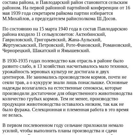
состава района, и Павлодарский район становится сельским
районом. На первой районной партийной конференции от 16
мая 1939 года секретарем райкома партии избирается
М.Михайлов, а председателем райисполкома Ш.Досов.
По состоянию на 15 марта 1940 года в состав Павлодарскою
района входило 11 сельа­улсоветов: Актюбинский,
Гавриловский, Григорьевский, Жана-Аульский,
Жертумсыкский, Петровский, Роте-Фановский, Романовский,
Чернорецкий, Шакатский и Ямышевский.
В 1930-1935 годах полеводство как отрасль в районе было
развито слабо, в 13 хозяйствах насчитывалось мало техники,
урожайность зерновых культур не достигала и двух
центнеров. Не занимались производством кормов, почти не
сеяли трав, а о кукурузе знали лишь понаслышке. Основные
надежды возлагались на естественные сенокосы, которые
производили достаточное для общественного животноводства
количество грубых кормов. Тем не менее, производство
продукции животноводства оставалось низким, так как не
было фуража. Селекционная и племенная работа в это время
не велась.
В первом послевоенном году сельчане приложили немало
усилий, чтобы выполнить планы производства и сдачи