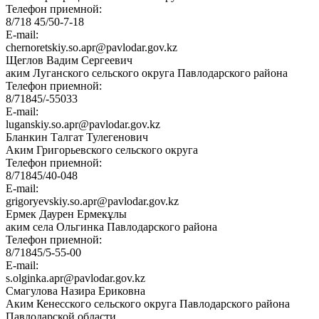
Телефон приемной:
8/718 45/50-7-18
E-mail:
chernoretskiy.so.apr@pavlodar.gov.kz
Щеглов Вадим Сергеевич
аким Луганского сельского округа Павлодарского района
Телефон приемной:
8/71845/-55033
E-mail:
luganskiy.so.apr@pavlodar.gov.kz
Бланкин Талгат Тулегенович
Аким Григорьевского сельского округа
Телефон приемной:
8/71845/40-048
E-mail:
grigoryevskiy.so.apr@pavlodar.gov.kz
Ермек Даурен Ермекұлы
аким села Ольгинка Павлодарского района
Телефон приемной:
8/71845/5-55-00
E-mail:
s.olginka.apr@pavlodar.gov.kz
Смагулова Назира Ериковна
Аким Кенесского сельского округа Павлодарского района
Павлодарской области