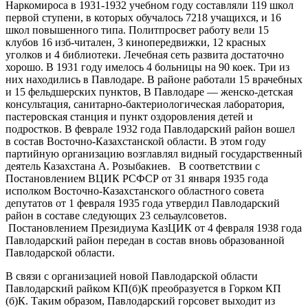
Наркомироса в 1931-1932 учебном году составляли 119 школ
первой ступени, в которых обучалось 7218 учащихся, и 16
школ повышенного типа. Политпросвет работу вели 15
клубов 16 изб-читален, 3 кинопередвижки, 12 красных
уголков и 4 библиотеки. Лечебная сеть развита достаточно
хорошо. В 1931 году имелось 4 больницы на 90 коек. Три из
них находились в Павлодаре. В районе работали 15 врачебных
и 15 фельдшерских пунктов, В Павлодаре — женско-детская
консультация, санитарно-бактериологическая лаборатория,
пастеровская станция и пункт оздоровления детей и
подростков. В феврале 1932 года Павлодарский район вошел
в состав Восточно-Казахстанской области. В этом году
партийную организацию возглавлял видный государственный
де­ятель Казахстана А. Розыбакиев. В соответствии с
Постановлением ВЦИК РСФСР от 31 января 1935 года
исполком Восточно-Казахстанского областного совета
депутатов от 1 февраля 1935 года утвердил Павлодарский
район в составе следующих 23 сельаулсоветов.
Постановлением Президиума КазЦИК от 4 февраля 1938 года
Павлодарский район передан в состав вновь образованной
Павлодарской области.
В связи с организацией новой Павлодарской области
Павлодарский райком КП(б)К преобразуется в Горком КП
(б)К. Таким образом, Павлодарский горсовет выходит из