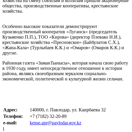
хозяйства на смену совхозам и колхозам пришли акционерные
общества, производственные кооперативы, крестьянские
хозяйства.
Особенно высокие показатели демонстрируют
производственный кооператив «Луганск» (председатель
Кузьменко П.П.), ТОО «Кирова» (директор Плевако Н.И.),
крестьянские хозяйства «Пресновское» (Байбулатов С.Х.),
«Жана-Кала» (Турлыбаев К.К.) и «Омаров» (Омаров К.К.) и
другие.
Районная газета «ЗаманТынысы», которая начала свою работу
в 1930 году, имеет непосредственное отношение к истории
района, являясь своеобразным зеркалом социально-
экономической, политической и культурной жизни сельчан.
Адрес:
140000, г. Павлодар, ул. Каирбаева 32
Телефон:
+7 (7182) 32-20-89
e-mail:
kense.apr@pavlodar.gov.kz
1