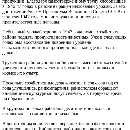
продукции. Благодаря самоотверженному труду хле­бопашцев
в 1946-47 годах в районе выращен небывалый урожай. За это
достижение Указом Президиума Верховного Совета СССР от
9 апреля 1947 года многие труженики получили
правительственные награды.
Небывалый урожай зерновых 1947 года помог хозяйствам
района поднять продук­тивность животных. Уже в следующих
годах был восстановлен довоенный уровень
сельскохозяйственного производства, а кое-где шагнули
дальше.
Труженики района упорно добиваются высоких показателей в
увеличении поголовья скота и урожайности зерновых и
кормовых культур.
Поскольку хозяйственные дела колхозов и совхозов год от
года улучшались, райкомпартия и райисполком обращают
внимание на культурный досуг сельчан, а в первую очередь,
на образование.
В крупных поселках работают десятилетние школы, в
остальных — семилетние и начальные.
В достаточном количестве в деревнях были избы-читальни и
кинопередвижки. Библиотеки работали в каждом совхозе и