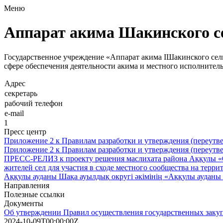
Меню
Аппарат акима Шакинского с
Государственное учреждение «Аппарат акима IШакинского сел
сфере обеспечения деятельности акима и местного исполнитель
Адрес
секретарь
рабочий телефон
e-mail
1
Пресс центр
Приложение 2 к Правилам разработки и утверждения (переутв
Приложение 2 к Правилам разработки и утверждения (переутв
ПРЕСС-РЕЛИЗ к проекту решения маслихата района Аққулы «Об
жителей сел для участия в сходе местного сообщества на терр
Аққулы ауданы Шақа ауылдық округі әкімінің «Аққулы аудан
Направления
Полезные ссылки
Документы
Об утверждении Правил осуществления государственных заку
2024-10-09T00:00:00Z