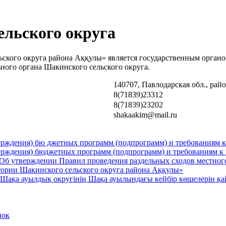
ельского округа
ьского округа района Аққулы» является государственным орган
ного органа Шакинского сельского округа.
140707, Павлодарская обл., рай
8(71839)23312
8(71839)23202
shakaakim@mail.ru
ерждения) бю джетных программ (подпрограмм) и требованиям 
ерждения) бюджетных программ (подпрограмм) и требованиям к
 утверждении Правил проведения раздельных сходов местного 
итории Шакинского сельского округа района Аққулы»
ы Шақа ауылдық округінің Шақа ауылындағы кейбір көшелерін 
пок