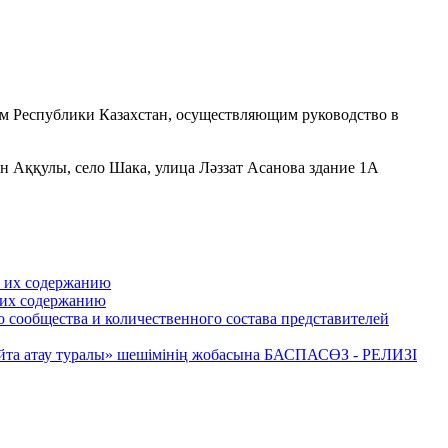
ом Республики Казахстан, осуществляющим руководство в
он Аққулы, село Шака, улица Ләззат Асанова здание 1А
к их содержанию
 их содержанию
сообщества и количественного состава представителей
қайта атау туралы» шешімінің жобасына БАСПАСӨЗ - РЕЛИЗІ