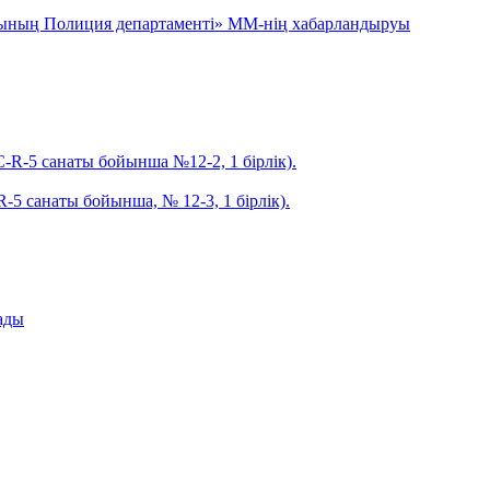
ысының Полиция департаменті» ММ-нің хабарландыруы
R-5 санаты бойынша №12-2, 1 бірлік).
5 санаты бойынша, № 12-3, 1 бірлік).
ады