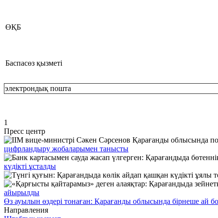
ӨҚБ
Баспасөз қызметі
электрондық пошта
1
Пресс центр
цифрландыру жобаларымен танысты
күдікті ұсталды
айырылды
Өз ауылын өздері тонаған: Қарағанды облысында бірнеше ай б
Направления