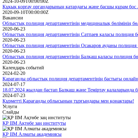
2024-10-09T00:00:00Z
Құқық қорғау органдарының қатардағы және басшы құрам бос
2020-09-10T00:00:00Z
Вакансии
Облыстық полиция департаментінің медициналық бөлімінің бөлі
2020-06-23
Облыстық полиция департаментінің Сатпаев қаласы полиция бөлі
2020-06-23
Облыстық полиция департаментінің Осакаров ауданы полиция б
2020-06-23
Облыстық полиция департаментінің Балқаш қаласы полиция бөл
2020-06-23
Календарь событий
2024-02-20
Қарағанды ​​облыстық полиция департаментінің бастығы онлайн 
2024-07-17
18.07.2024 жылдан бастап Балқаш және Теміртау қалаларында
2024-07-23
Құрметті Қарағанды облысының тұрғындары мен қонақтары!
Услуги
Слайды
ҚР ІІМ Ақтөбе заң институты
ҚР ІІМ Алматы академиясы