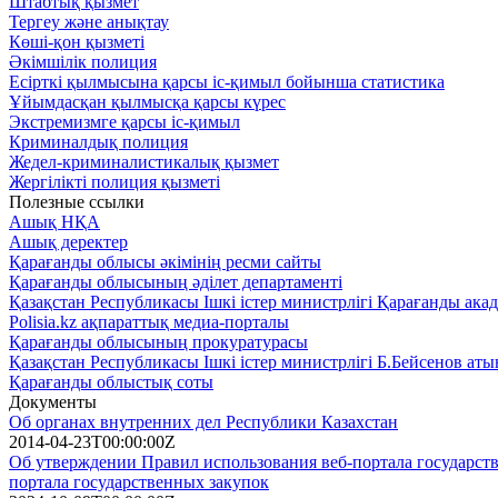
Штабтық қызмет
Тергеу және анықтау
Көші-қон қызметі
Әкімшілік полиция
Есірткі қылмысына қарсы іс-қимыл бойынша статистика
Ұйымдасқан қылмысқа қарсы күрес
Экстремизмге қарсы іс-қимыл
Криминалдық полиция
Жедел-криминалистикалық қызмет
Жергілікті полиция қызметі
Полезные ссылки
Ашық НҚА
Ашық деректер
Қарағанды облысы әкімінің ресми сайты
Қарағанды облысының әділет департаменті
Қазақстан Республикасы Ішкі істер министрлігі Қарағанды ​​ака
Polisia.kz ақпараттық медиа-порталы
Қарағанды облысының прокуратурасы
Қазақстан Республикасы Ішкі істер министрлігі Б.Бейсенов ат
Қарағанды ​​облыстық соты
Документы
Об органах внутренних дел Республики Казахстан
2014-04-23T00:00:00Z
Об утверждении Правил использования веб-портала государств
портала государственных закупок