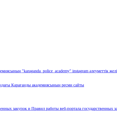
демиясының "karaganda_police_academy" instagram әлеуметтік жел
ындағы Қарағанды ​​академиясының ресми сайты
енных закупок и Правил работы веб-портала государственных за