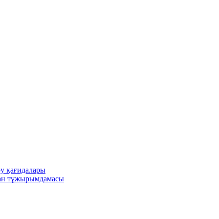
ру қағидалары
ған тұжырымдамасы