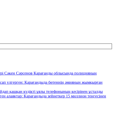
трі Сәкен Сәрсенов Қарағанды облысында полицияның
асап үлгерген: Қарағандыда бөтеннің әмиянын жымқырған
айдап қашқан күдікті ұялы телефонының кесірінен ұсталды
ен алаяқтар: Қарағандыда зейнеткер 15 миллион теңгесінен