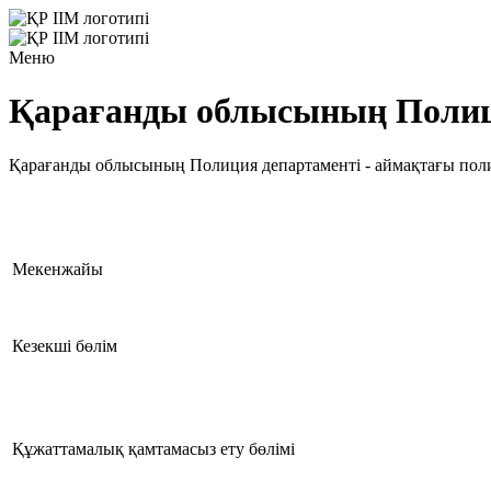
Меню
Қарағанды облысының Полиц
Қарағанды ​​облысының Полиция департаменті - аймақтағы поли
Мекенжайы
Кезекші бөлім
Құжаттамалық қамтамасыз ету бөлімі