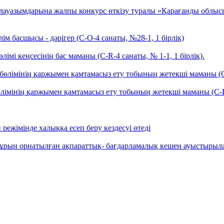
 лауазымдарына жалпы конкурс өткізу туралы «Қарағанды обл
м басшысы - дәрігер (С-О-4 санаты, №28-1, 1 бірлік)
мі кеңсесінің бас маманы (C-R-4 санаты, № 1-1, 1 бірлік).
өлімінің қаржымен қамтамасыз ету тобының жетекші маманы (С-
імінің қаржымен қамтамасыз ету тобының жетекші маманы (С-R-
режімінде халыққа есеп беру кездесуі өтеді
 бұрын орнатылған ақпараттық- бағдарламалық кешен ауыстырыл