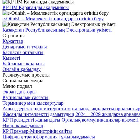
ҚР ІІМ Қарағанды академиясы
e-Otinish – Мемлекеттік органдарға өтініш беру
Қазақстан Республикасының Электрондық үкіметі
Страницы
Құжаттар
Департамент туралы
Баспасөз орталығы
Қызметі
Байланыс ақпараты
Онлайн қабылдау
Реализуемые проекты
Социальные медиа
Меню подвал
Экран дикторы
Құпиялылық саясаты
Терминдер мен қысқартулар
Ашық деректердің интернет-порталында ақпаратты орналасты
Жасанды интеллектті дамытудың 2024 – 2029 жылдарға арнал
ҚР Президенті жанындағы Орталық коммуникациялар қызметі
Өмірлік жағдайлар
ҚР Премьер-Министрінің сайты
Цифрлық трансформация тұжырымдамасы