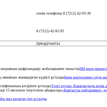
сенім телефоны 8 (7212) 42-93-39
8 (7212) 42-92-95
dpkrg@mail.kz
ІІМ вице-минис
Банк картасымен сауда ж
Түнгі қуғын: Қарағандыда көлік 
«Қарғысты қайтарамыз» дег
ойы мал ұрлаған топ ұсталды